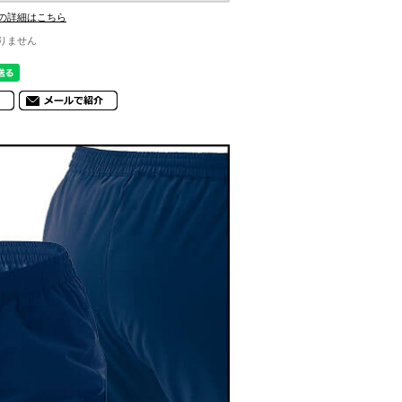
の詳細はこちら
りません