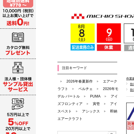
注目キーワード
作業
2026年春夏新作
エアーク
防
ラフト
ペルチェ
2026年モ
防
デル バートル
PUMA
アイ
ズフロンティア
寅壱
アイ
スベスト
アシックス
即納
エアークラフト