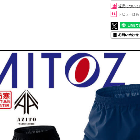
返品について
レビューはあ