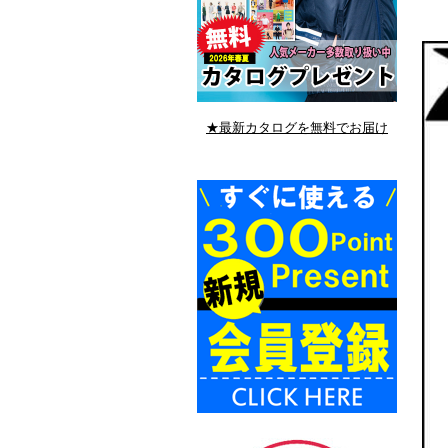
★最新カタログを無料でお届け