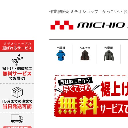
作業服販売 ミチオショップ
かっこいい お
空調服
ペルチェ
作業服