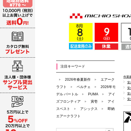
注目キーワード
作業
2026年春夏新作
エアーク
安
ラフト
ペルチェ
2026年モ
安
安
デル バートル
PUMA
アイ
安
ズフロンティア
寅壱
アイ
スベスト
アシックス
即納
エアークラフト