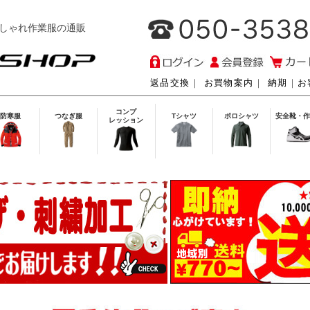
しゃれ作業服の通販
返品交換
｜
お買物案内
｜
納期
｜
お
コンプ
防寒服
つなぎ服
Tシャツ
ポロシャツ
安全靴・作
レッション