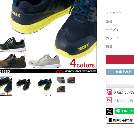
メーカー：
型番：
サイズ：
カラー：
数量:
返品について
レビューはあ