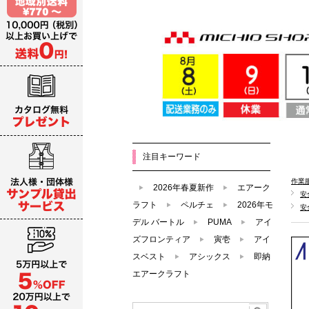
注目キーワード
作業
2026年春夏新作
エアーク
安
ラフト
ペルチェ
2026年モ
安
デル バートル
PUMA
アイ
ズフロンティア
寅壱
アイ
スベスト
アシックス
即納
エアークラフト