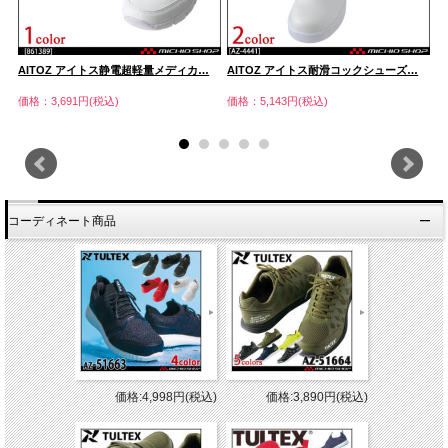
AITOZ アイトス静電超軽量メディカ…
AITOZ アイトス耐滑コックシューズ…
作
価格：3,691円(税込)
価格：5,143円(税込)
価
コーディネート商品
価格:4,998円(税込)
価格:3,890円(税込)