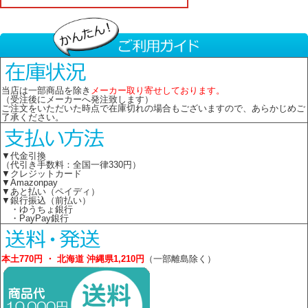
当店は一部商品を除き
メーカー取り寄せしております。
（受注後にメーカーへ発注致します）
ご注文をいただいた時点で在庫切れの場合もございますので、あらかじめご
了承ください。
▼代金引換
（代引き手数料：全国一律330円）
▼クレジットカード
▼Amazonpay
▼あと払い（ペイディ）
▼銀行振込（前払い）
・ゆうちょ銀行
・PayPay銀行
本土770円 ・ 北海道 沖縄県1,210円
（一部離島除く）