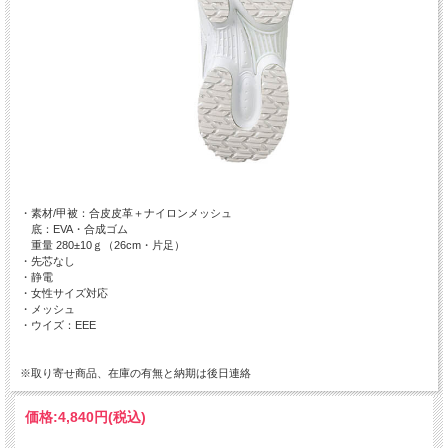
・素材/甲被：合皮皮革＋ナイロンメッシュ
底：EVA・合成ゴム
重量 280±10ｇ（26cm・片足）
・先芯なし
・静電
・女性サイズ対応
・メッシュ
・ウイズ：EEE
※取り寄せ商品、在庫の有無と納期は後日連絡
価格:
4,840円
(税込)