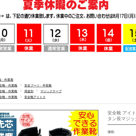
服・作業着
全靴・作業靴
安全ブーツ・半長靴
全靴・作業靴
用途別
マジックテープ
全靴・作業靴
安全靴アイトス
安全靴 アイト
タン長マジック）
価格: