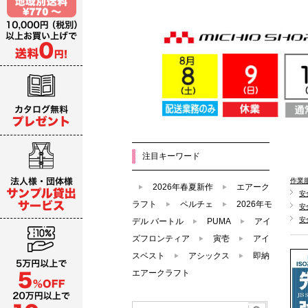
注目キーワード
作業
2026年春夏新作
エアーク
安
ラフト
ペルチェ
2026年モ
安
安
デル バートル
PUMA
アイ
ズフロンティア
寅壱
アイ
スベスト
アシックス
即納
エアークラフト