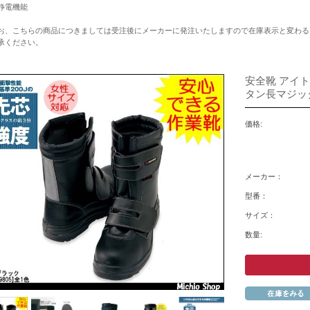
静電機能
お、こちらの商品につきましては受注後にメーカーに発注いたしますので在庫表示と変わる
承ください。
安全靴 アイト
タン長マジック）
価格:
メーカー：
型番：
サイズ：
数量: