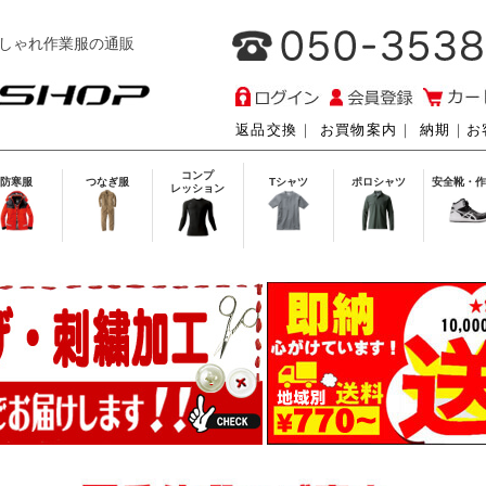
しゃれ作業服の通販
返品交換
｜
お買物案内
｜
納期
｜
お
コンプ
防寒服
つなぎ服
Tシャツ
ポロシャツ
安全靴・作
レッション