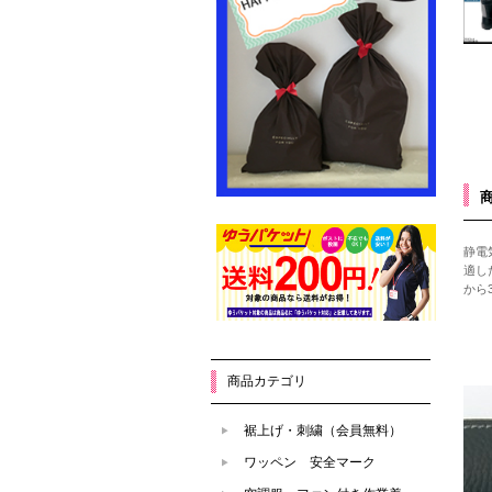
静電
適し
から
商品カテゴリ
裾上げ・刺繍（会員無料）
ワッペン 安全マーク