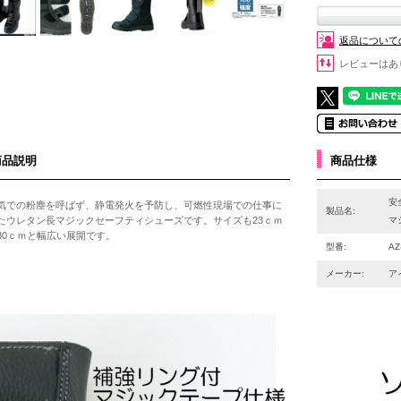
返品について
レビューはあ
商品説明
商品仕様
安
気での粉塵を呼ばず、静電発火を予防し、可燃性現場での仕事に
製品名:
たウレタン長マジックセーフティシューズです。サイズも23ｃｍ
マ
30ｃｍと幅広い展開です。
型番:
AZ
メーカー:
ア