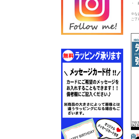
・ 
※な
ご了