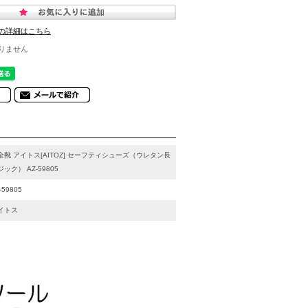
の詳細はこちら
りません
全靴 アイトス[AITOZ] セーフティシューズ（ウレタン長
ジック） AZ-59805
-59805
イトス