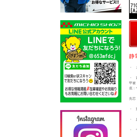
静
・ 
・ 
甲被
底：
先芯
・ 
・ 
・ 