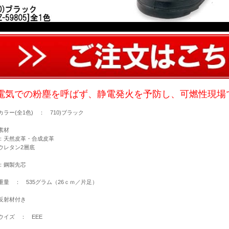
電気での粉塵を呼ばず、静電発火を予防し、可燃性現場
カラー(全1色) ： 710)ブラック
素材
：天然皮革・合成皮革
ウレタン2層底
：鋼製先芯
重量 ： 535グラム（26ｃｍ／片足）
反射材付き
ウイズ ： EEE