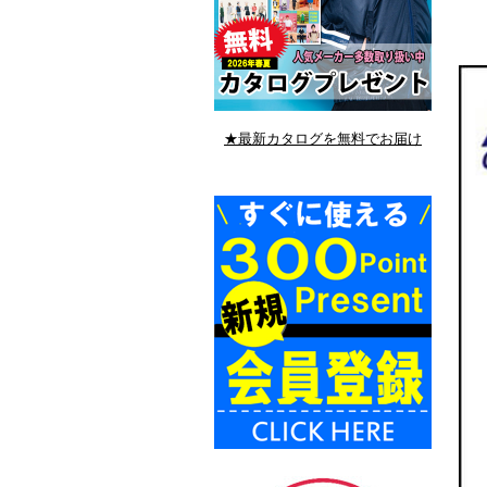
★最新カタログを無料でお届け