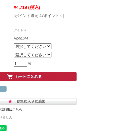
¥4,719
(税込)
[ポイント還元 47ポイント～]
アイトス
AZ-51644
枚
の詳細はこちら
りません