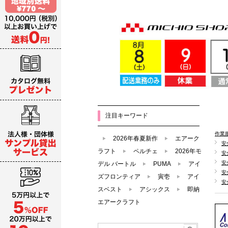
注目キーワード
作業
2026年春夏新作
エアーク
安
ラフト
ペルチェ
2026年モ
安
安
デル バートル
PUMA
アイ
安
ズフロンティア
寅壱
アイ
安
スベスト
アシックス
即納
エアークラフト