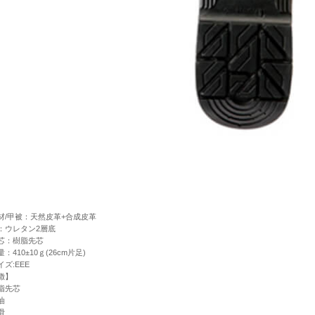
材/甲被：天然皮革+合成皮革
：ウレタン2層底
芯：樹脂先芯
：410±10ｇ(26cm片足)
ズ:EEE
徴】
脂先芯
油
滑