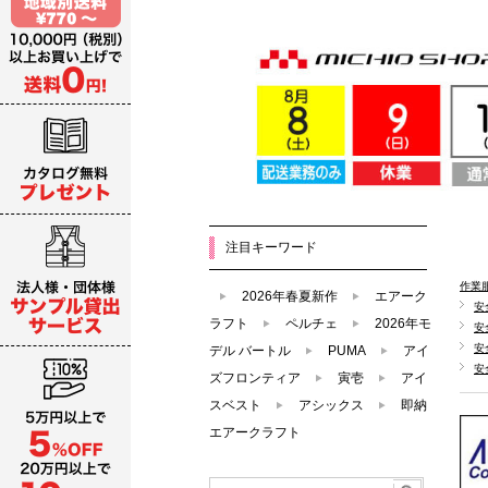
注目キーワード
作業
2026年春夏新作
エアーク
安
ラフト
ペルチェ
2026年モ
安
安
デル バートル
PUMA
アイ
安
ズフロンティア
寅壱
アイ
スベスト
アシックス
即納
エアークラフト