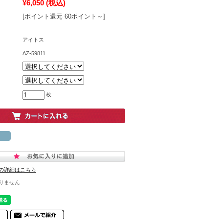
¥6,050
(税込)
[ポイント還元 60ポイント～]
アイトス
AZ-59811
枚
の詳細はこちら
りません