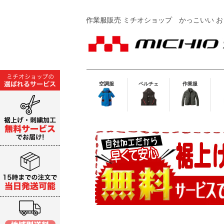
作業服販売 ミチオショップ
かっこいい お
空調服
ペルチェ
作業服