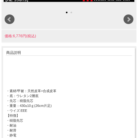
価格:6,776円(税込)
商品説明
・素材/甲被：天然皮革+合成皮革
・底：ウレタン2層底
・先芯：樹脂先芯
・重量：430±10ｇ(26cm片足)
・ウイズ:EEE
【特徴】
・樹脂先芯
・耐油
・耐滑
・静電