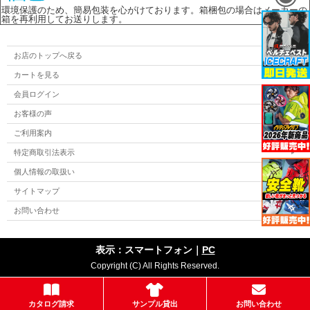
環境保護のため、簡易包装を心がけております。箱梱包の場合はメーカーの
箱を再利用してお送りします。
お店のトップへ戻る
カートを見る
会員ログイン
お客様の声
ご利用案内
特定商取引法表示
個人情報の取扱い
サイトマップ
お問い合わせ
表示：スマートフォン｜
PC
Copyright (C) All Rights Reserved.
カタログ請求
サンプル貸出
お問い合わせ