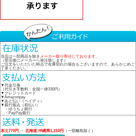
当店は一部商品を除き
メーカー取り寄せしております。
（受注後にメーカーへ発注致します）
ご注文をいただいた時点で在庫切れの場合もございますので、あらかじめご
了承ください。
▼代金引換
（代引き手数料：全国一律330円）
▼クレジットカード
▼Amazonpay
▼あと払い（ペイディ）
▼銀行振込（前払い）
・ゆうちょ銀行
・PayPay銀行
本土770円 ・ 北海道 沖縄県1,210円
（一部離島除く）