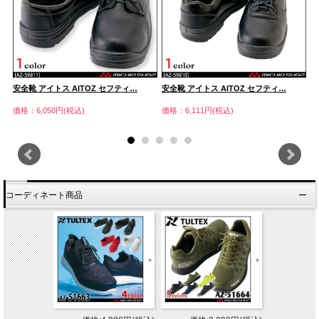
安全靴 アイトス AITOZ セフティ…
安全靴 アイトス AITOZ セフティ…
安
価格：6,050円(税込)
価格：6,111円(税込)
価
コーディネート商品