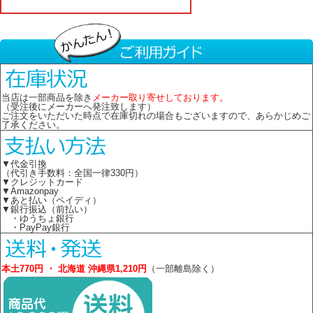
当店は一部商品を除き
メーカー取り寄せしております。
（受注後にメーカーへ発注致します）
ご注文をいただいた時点で在庫切れの場合もございますので、あらかじめご
了承ください。
▼代金引換
（代引き手数料：全国一律330円）
▼クレジットカード
▼Amazonpay
▼あと払い（ペイディ）
▼銀行振込（前払い）
・ゆうちょ銀行
・PayPay銀行
本土770円 ・ 北海道 沖縄県1,210円
（一部離島除く）