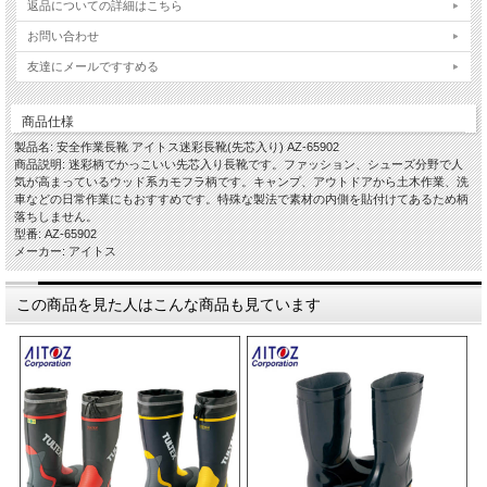
返品についての詳細はこちら
お問い合わせ
友達にメールですすめる
商品仕様
製品名: 安全作業長靴 アイトス迷彩長靴(先芯入り) AZ-65902
商品説明: 迷彩柄でかっこいい先芯入り長靴です。ファッション、シューズ分野で人
気が高まっているウッド系カモフラ柄です。キャンプ、アウトドアから土木作業、洗
車などの日常作業にもおすすめです。特殊な製法で素材の内側を貼付けてあるため柄
落ちしません。
型番: AZ-65902
メーカー: アイトス
この商品を見た人はこんな商品も見ています