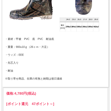
・素材：甲被 PVC 底 PVC 耐油底
・重量：900±10ｇ（26ｃｍ・片足）
・ウィズ：EEE
・先芯入り
・耐油
※取り寄せ商品、在庫の有無と納期は後日連絡
価格:
4,780円
(税込)
[ポイント還元 47ポイント～]