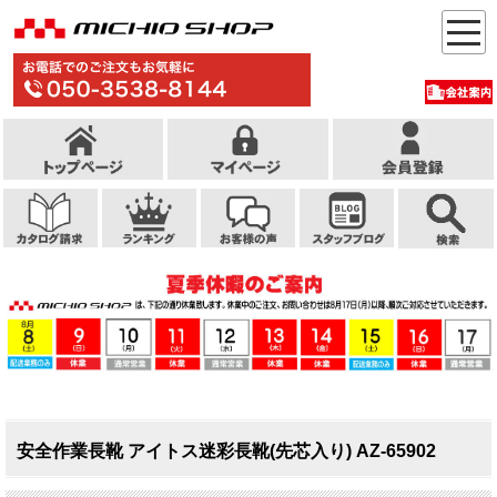
安全作業長靴 アイトス迷彩長靴(先芯入り) AZ-65902