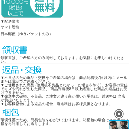
▼配送業者
ヤマト運輸
日本郵便（ゆうパケットのみ）
領収書は、ご希望の方のみ同封しております。お気軽にお申しつけくださ
い。
▼不良品のため返品・交換をご希望の場合は 商品到着後7日以内に メール
または電話でご連絡ください。
▼ご使用された商品 (使用後不良品とわかっ た場合を除く)、お客様の責任
でキズや汚れが生じた商品、 商品到着後8日以上経過した商品の返品はお受
けできません。
▼発送中の破損、不良品、ご注文と違う商が届いた場合は、返送料は 当店
が負担いたします。
▼お客様都合による返品の場合、返送料はお客様負担となります。
環境保護のため、簡易包装を心がけております。箱梱包の場合はメーカーの
箱を再利用してお送りします。