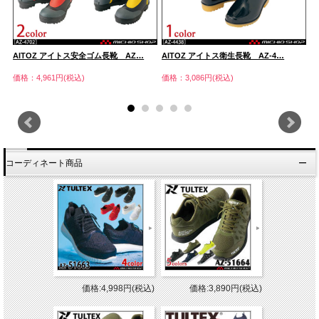
AITOZ アイトス安全ゴム長靴 AZ…
AITOZ アイトス衛生長靴 AZ-4…
A
価格：4,961円(税込)
価格：3,086円(税込)
価
コーディネート商品
価格:4,998円(税込)
価格:3,890円(税込)