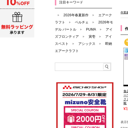
注目キーワード
作業
2026年春夏新作
エアーク
ラフト
ペルチェ
2026年モ
デル バートル
PUMA
アイ
ズフロンティア
寅壱
アイ
スベスト
アシックス
即納
エアークラフト
食
ー
ク
靴
¥3
表示