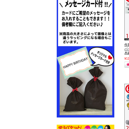
作
パ
木
¥1