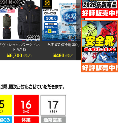
Next
アヴィレックスワーク ベス
氷零 0℃ 保冷剤 300g
アヴィレックスワーク 半袖
ペ
ト AV412
ブルゾン AV413
¥6,700
¥493
¥7,500
(税込)
(税込)
(税込)