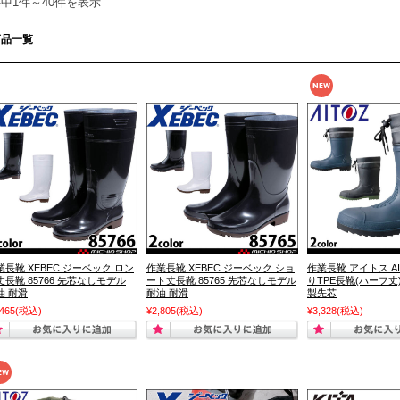
件中1件～40件を表示
商品一覧
業長靴 XEBEC ジーベック ロン
作業長靴 XEBEC ジーベック ショ
作業長靴 アイトス AI
丈長靴 85766 先芯なしモデル
ート丈長靴 85765 先芯なしモデル
りTPE長靴(ハーフ丈) 
油 耐滑
耐油 耐滑
製先芯
,465
(税込)
¥2,805
(税込)
¥3,328
(税込)