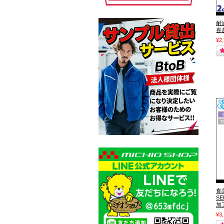
耐油
喜
¥2
食
S
加
¥3