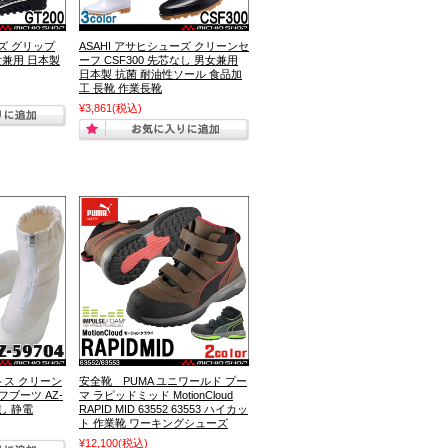
ーズ グリップ
ASAHI アサヒシューズ クリーンセ
女兼用 日本製
ーフ CSF300 先芯なし 男女兼用
日本製 抗菌 耐油性ソール 食品加
工 長靴 作業長靴
¥3,861
(税込)
トス クリーン
安全靴 PUMA ユニワールド プー
ブーツ AZ-
マ ラピッドミッド MotionCloud
なし 静電
RAPID MID 63552 63553 ハイカッ
ト 作業靴 ワーキングシューズ
¥12,100
(税込)