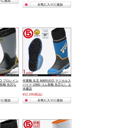
GO プロレイン
作業靴 丸五 MARUGO マジカルス
ム長靴 先芯な
パイク U960 ゴム長靴 先芯なし 土
木建設
¥12,100
(税込)