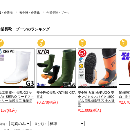
服・作業着
安全靴・作業靴
作業長靴・ブーツ
作業長靴・ブーツのランキング
品工場 衛生 長靴 G3 サ
安全PVC長靴 KR7450 KITA
安全靴 丸五 MARUGO 安
[作業
ヴォ SERVO フードファ
喜多
全マジカルスパイク #900
白 耐油
トリー 抗菌加工 作業長
ゴム長靴 鋼製先芯 土木建
¥3,278
(税込)
¥2,07
設
,157
(税込)
¥11,000
(税込)
切替：
並び順：