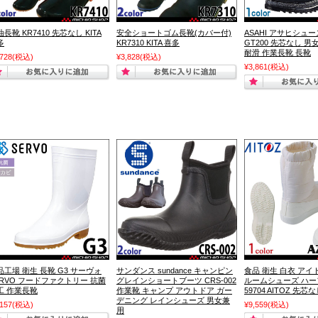
長靴 KR7410 先芯なし KITA
安全ショートゴム長靴(カバー付)
ASAHI アサヒシュ
多
KR7310 KITA 喜多
GT200 先芯なし 男
耐滑 作業長靴 長靴
,728
(税込)
¥3,828
(税込)
¥3,861
(税込)
品工場 衛生 長靴 G3 サーヴォ
サンダンス sundance キャンピン
食品 衛生 白衣 アイ
ERVO フードファクトリー 抗菌
グレインショートブーツ CRS-002
ルームシューズ ハーフ
工 作業長靴
作業靴 キャンプ アウトドア ガー
59704 AITOZ 先芯
デニング レインシューズ 男女兼
,157
(税込)
¥9,559
(税込)
用