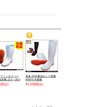
靴]フットセイバー
喜多 KITA 耐油ロング長靴
長靴 22.5～28.0
KR970 作業靴
8
(税込)
¥3,168
(税込)