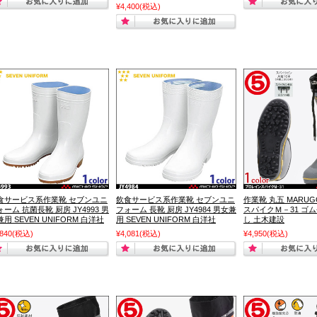
¥4,400
(税込)
食サービス系作業靴 セブンユニ
飲食サービス系作業靴 セブンユニ
作業靴 丸五 MARU
ォーム 抗菌長靴 厨房 JY4993 男
フォーム 長靴 厨房 JY4984 男女兼
スパイクＭ－31 ゴ
用 SEVEN UNIFORM 白洋社
用 SEVEN UNIFORM 白洋社
し 土木建設
,840
(税込)
¥4,081
(税込)
¥4,950
(税込)