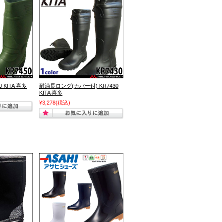
 KITA 喜多
耐油長ロング(カバー付) KR7430
KITA 喜多
¥3,278
(税込)