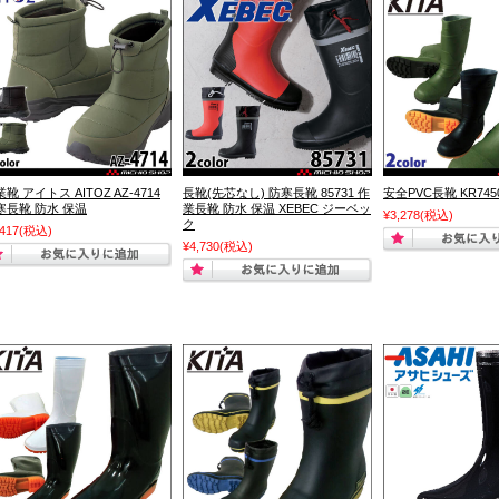
靴 アイトス AITOZ AZ-4714
長靴(先芯なし) 防寒長靴 85731 作
安全PVC長靴 KR7450
寒長靴 防水 保温
業長靴 防水 保温 XEBEC ジーベッ
¥3,278
(税込)
ク
,417
(税込)
¥4,730
(税込)