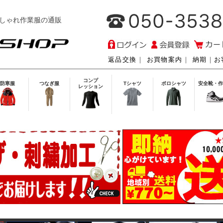
しゃれ作業服の通販
返品交換
｜
お買物案内
｜
納期
｜
お
コンプ
防寒服
つなぎ服
Tシャツ
ポロシャツ
安全靴・作
レッション