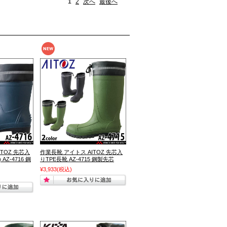
1
2
次へ
最後へ
TOZ 先芯入
作業長靴 アイトス AITOZ 先芯入
AZ-4716 鋼
りTPE長靴 AZ-4715 鋼製先芯
¥3,933
(税込)