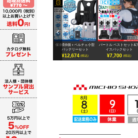
Previ
ous
テリ
アイズフロンティア 32Vバ
保冷剤6個＋ペルチェ小型
バートル ベストセット&
ッテリーセット
バッテリーセット
イスパックセット
¥19,987～
¥12,674
¥7,700
)
(税込)
(税込)
(税込)