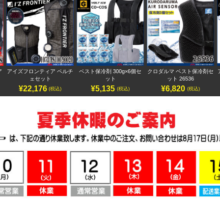
ア
アイズフロンティア ペルチ
ベスト保冷剤 300g×6個セ
クロダルマ ベスト保冷剤セ
ェセット
ット
ット 26536
¥22,176
¥5,135
¥6,820
(税込)
(税込)
(税込)