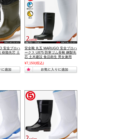
GO 安全プロハ
安全靴 丸五 MARUGO 安全プロハ
靴 樹脂先芯 土
ークス U875 防寒ゴム長靴 鋼製先
芯 土木建設 食品衛生 男女兼用
¥7,150
(税込)