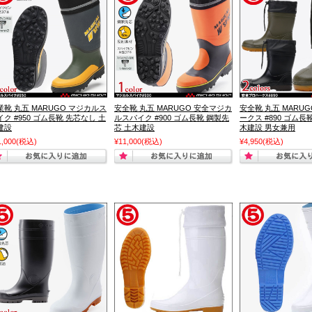
業靴 丸五 MARUGO マジカルス
安全靴 丸五 MARUGO 安全マジカ
安全靴 丸五 MARU
イク #950 ゴム長靴 先芯なし 土
ルスパイク #900 ゴム長靴 鋼製先
ークス #890 ゴム長
建設
芯 土木建設
木建設 男女兼用
1,000
(税込)
¥11,000
(税込)
¥4,950
(税込)