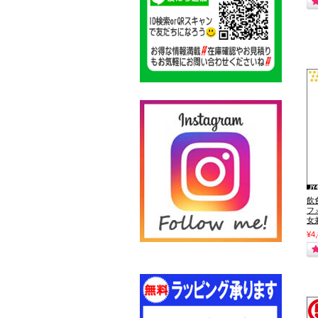
飲
フ
女兼
¥4