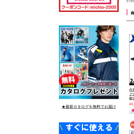
57
作
グ
耐
¥3
★最新カタログを無料でお届け