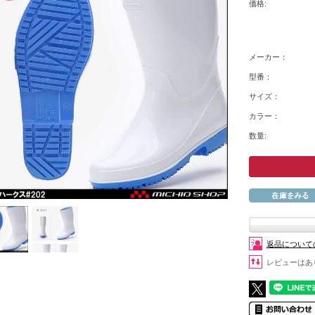
価格:
メーカー：
型番：
サイズ：
カラー：
数量:
返品について
レビューはあ