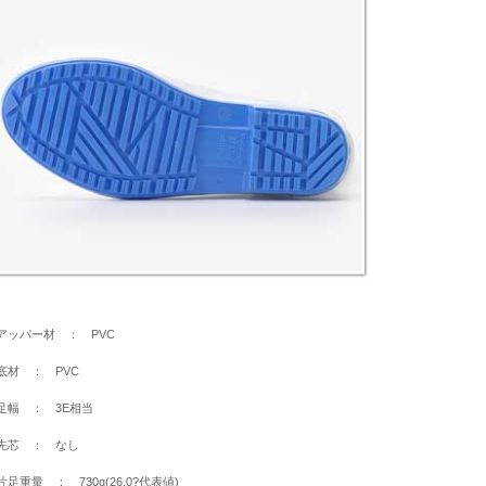
アッパー材 ： PVC
底材 ： PVC
足幅 ： 3E相当
先芯 ： なし
足重量 ： 730g(26.0?代表値)