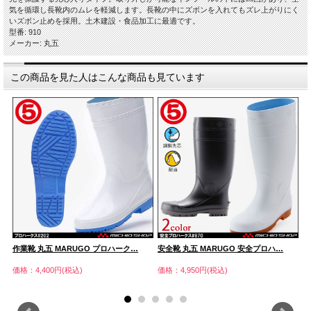
気を循環し長靴内のムレを軽減します。長靴の中にズボンを入れてもズレ上がりにく
いズボン止めを採用。土木建設・食品加工に最適です。
型番: 910
メーカー: 丸五
この商品を見た人はこんな商品も見ています
作業靴 丸五 MARUGO プロハーク…
安全靴 丸五 MARUGO 安全プロハ…
安
価格：4,400円(税込)
価格：4,950円(税込)
価