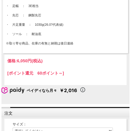
・ 足幅 ： 3E相当
・ 先芯 ： 鋼製先芯
・ 片足重量 ： 1030g(26.0?代表値)
・ ソール ： 耐油底
※取り寄せ商品、在庫の有無と納期は後日連絡
価格:
6,050円
(税込)
[ポイント還元 60ポイント～]
￥2,016
ペイディなら月々
注文
サイズ：