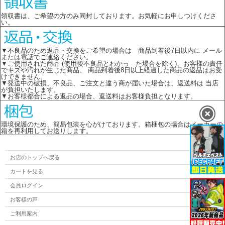
領収書は、ご希望の方のみ同封しております。お気軽にお申しつけくださ
い。
▼不良品のため返品・交換をご希望の場合は 商品到着後7日以内に メール
または電話でご連絡ください。
▼ご使用された商品 (使用後不良品とわかっ た場合を除く)、お客様の責任
でキズや汚れが生じた商品、 商品到着後8日以上経過した商品の返品はお受
けできません。
▼発送中の破損、不良品、ご注文と違う商が届いた場合は、返送料は 当店
が負担いたします。
▼お客様都合による返品の場合、返送料はお客様負担となります。
環境保護のため、簡易包装を心がけております。箱梱包の場合はメーカーの
箱を再利用してお送りします。
お店のトップへ戻る
カートを見る
会員ログイン
お客様の声
ご利用案内