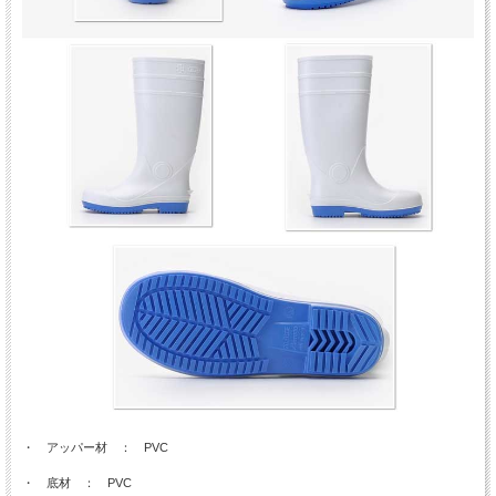
・ アッパー材 ： PVC
・ 底材 ： PVC