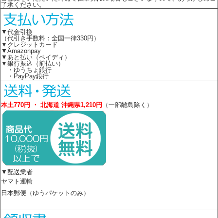
了承ください。
▼代金引換
（代引き手数料：全国一律330円）
▼クレジットカード
▼Amazonpay
▼あと払い（ペイディ）
▼銀行振込（前払い）
・ゆうちょ銀行
・PayPay銀行
本土770円 ・ 北海道 沖縄県1,210円
（一部離島除く）
▼配送業者
ヤマト運輸
日本郵便（ゆうパケットのみ）