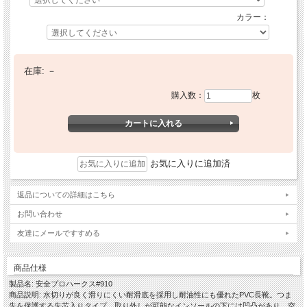
カラー：
在庫:
－
購入数：
枚
お気に入りに追加済
返品についての詳細はこちら
お問い合わせ
友達にメールですすめる
商品仕様
製品名: 安全プロハークス#910
商品説明: 水切りが良く滑りにくい耐滑底を採用し耐油性にも優れたPVC長靴。つま
先を保護する先芯入りタイプ。取り外しが可能なインソールの下には凹凸があり、空