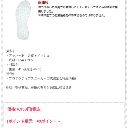
[素材]
・アッパー材：合皮＋メッシュ
・底材：EVA＋ゴム
・4E設計
・重量：410g(片足26cm)
[特徴]
・プロテクティブスニーカー型式認定合格品(A種)
※取り寄せ商品、在庫の有無と納期は後日連絡
価格:
4,950円
(税込)
[ポイント還元 49ポイント～]