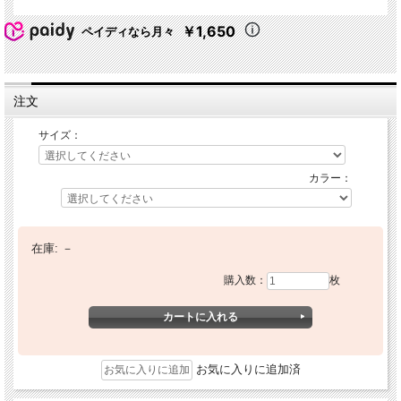
￥1,650
ペイディなら月々
注文
サイズ：
カラー：
在庫:
－
購入数：
枚
お気に入りに追加済