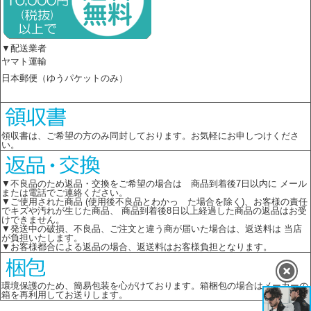
▼配送業者
ヤマト運輸
日本郵便（ゆうパケットのみ）
領収書は、ご希望の方のみ同封しております。お気軽にお申しつけくださ
い。
▼不良品のため返品・交換をご希望の場合は 商品到着後7日以内に メール
または電話でご連絡ください。
▼ご使用された商品 (使用後不良品とわかっ た場合を除く)、お客様の責任
でキズや汚れが生じた商品、 商品到着後8日以上経過した商品の返品はお受
けできません。
▼発送中の破損、不良品、ご注文と違う商が届いた場合は、返送料は 当店
が負担いたします。
▼お客様都合による返品の場合、返送料はお客様負担となります。
環境保護のため、簡易包装を心がけております。箱梱包の場合はメーカーの
箱を再利用してお送りします。