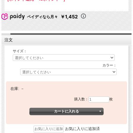
￥1,452
ペイディなら月々
注文
サイズ：
カラー：
在庫:
－
購入数：
枚
お気に入りに追加済