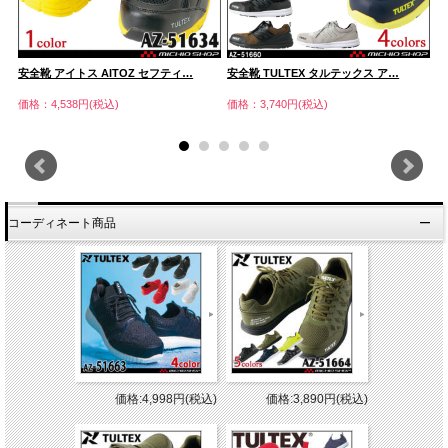
安全靴 アイトス AITOZ セフティ…
安全靴 TULTEX タルテックス ア…
安
価格：4,538円(税込)
価格：3,740円(税込)
価
コーディネート商品
価格:4,998円(税込)
価格:3,890円(税込)