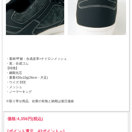
・素材/甲被：合成皮革+ナイロンメッシュ
・底：合成ゴム
【特徴】
・鋼製先芯
・重量430±10g(26cm・片足)
・ウイズ EEE
・メッシュ
・ノーマーキング
※取り寄せ商品、在庫の有無と納期は後日連絡
価格:
4,356円
(税込)
[ポイント還元 43ポイント～]