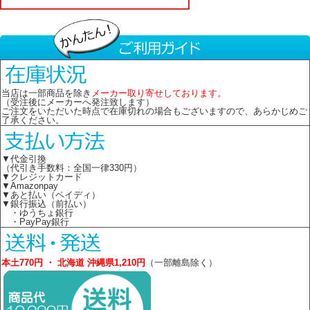
当店は一部商品を除き
メーカー取り寄せしております。
（受注後にメーカーへ発注致します）
ご注文をいただいた時点で在庫切れの場合もございますので、あらかじめご
了承ください。
▼代金引換
（代引き手数料：全国一律330円）
▼クレジットカード
▼Amazonpay
▼あと払い（ペイディ）
▼銀行振込（前払い）
・ゆうちょ銀行
・PayPay銀行
本土770円 ・ 北海道 沖縄県1,210円
（一部離島除く）