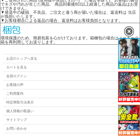
▼ご使用された商品 (使用後不良品とわかっ た場合を除く)、お客様の責任
でキズや汚れが生じた商品、 商品到着後8日以上経過した商品の返品はお受
けできません。
▼発送中の破損、不良品、ご注文と違う商が届いた場合は、返送料は 当店
が負担いたします。
▼お客様都合による返品の場合、返送料はお客様負担となります。
環境保護のため、簡易包装を心がけております。箱梱包の場合はメーカーの
箱を再利用してお送りします。
お店のトップへ戻る
カートを見る
会員ログイン
お客様の声
ご利用案内
特定商取引法表示
個人情報の取扱い
サイトマップ
お問い合わせ