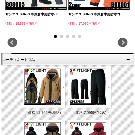
サンエス SUN-S 冷凍倉庫用防寒パ…
サンエス SUN-S 冷凍倉庫用防寒コ…
P
価格：18,535円(税込)
価格：17,050円(税込)
価
コーディネート商品
価格:11,165円(税込)
～
価格:7,095円(税込)
～