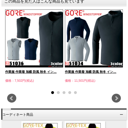
この商品を見た人はこんな商品も見ています
作業服 作業着 旭蝶 防風 秋冬 イン…
作業服 作業着 旭蝶 防風 秋冬 イン…
作
価格：7,502円(税込)
価格：11,501円(税込)
価
コーディネート商品