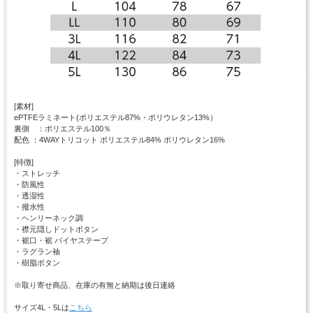
[素材]
ePTFEラミネート(ポリエステル87%・ポリウレタン13%）
裏側 ：ポリエステル100％
配色 ：4WAYトリコット ポリエステル84% ポリウレタン16%
[特徴]
・ストレッチ
・防風性
・透湿性
・撥水性
・ヘンリーネック調
・襟元隠しドットボタン
・裾口・裾 バイヤステープ
・ラグラン袖
・樹脂ボタン
※取り寄せ商品、在庫の有無と納期は後日連絡
サイズ4L・5Lは
こちら