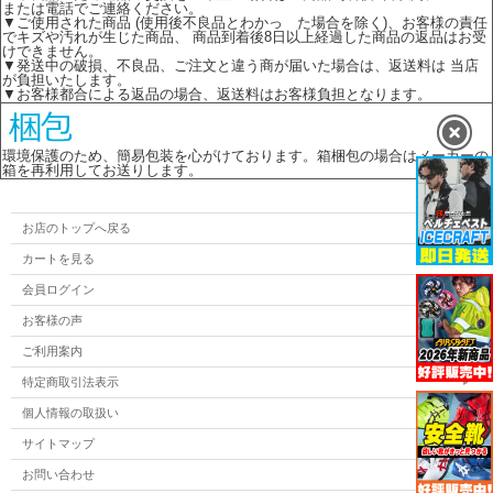
または電話でご連絡ください。
▼ご使用された商品 (使用後不良品とわかっ た場合を除く)、お客様の責任
でキズや汚れが生じた商品、 商品到着後8日以上経過した商品の返品はお受
けできません。
▼発送中の破損、不良品、ご注文と違う商が届いた場合は、返送料は 当店
が負担いたします。
▼お客様都合による返品の場合、返送料はお客様負担となります。
環境保護のため、簡易包装を心がけております。箱梱包の場合はメーカーの
箱を再利用してお送りします。
お店のトップへ戻る
カートを見る
会員ログイン
お客様の声
ご利用案内
特定商取引法表示
個人情報の取扱い
サイトマップ
お問い合わせ