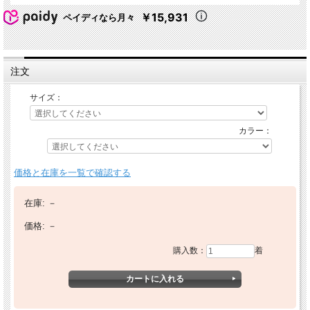
￥15,931
ペイディなら月々
注文
サイズ：
カラー：
価格と在庫を一覧で確認する
在庫:
－
価格:
－
購入数：
着