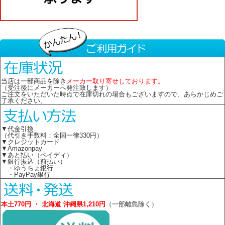
当店は一部商品を除き
メーカー取り寄せしております。
（受注後にメーカーへ発注致します）
ご注文をいただいた時点で在庫切れの場合もございますので、あらかじめご
了承ください。
▼代金引換
（代引き手数料：全国一律330円）
▼クレジットカード
▼Amazonpay
▼あと払い（ペイディ）
▼銀行振込（前払い）
・ゆうちょ銀行
・PayPay銀行
本土770円 ・ 北海道 沖縄県1,210円
（一部離島除く）