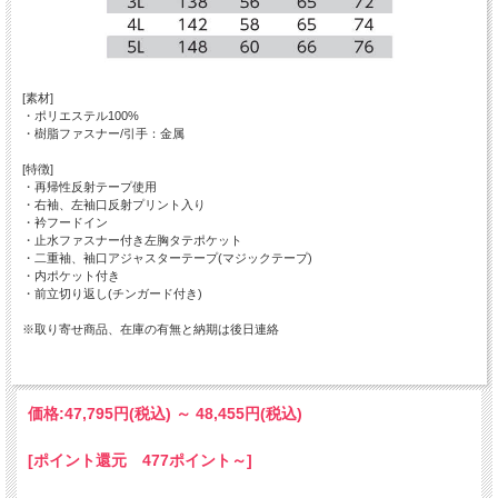
[素材]
・ポリエステル100%
・樹脂ファスナー/引手：金属
[特徴]
・再帰性反射テープ使用
・右袖、左袖口反射プリント入り
・衿フードイン
・止水ファスナー付き左胸タテポケット
・二重袖、袖口アジャスターテープ(マジックテープ)
・内ポケット付き
・前立切り返し(チンガード付き)
※取り寄せ商品、在庫の有無と納期は後日連絡
価格:
47,795円
(税込)
～
48,455円
(税込)
[ポイント還元 477ポイント～]