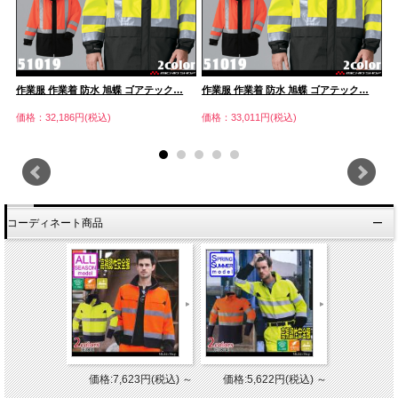
…
作業服 作業着 防水 旭蝶 ゴアテック…
作業服 作業着 防水 旭蝶 ゴアテック…
[
価格：32,186円(税込)
価格：33,011円(税込)
価
コーディネート商品
価格:7,623円(税込)
～
価格:5,622円(税込)
～