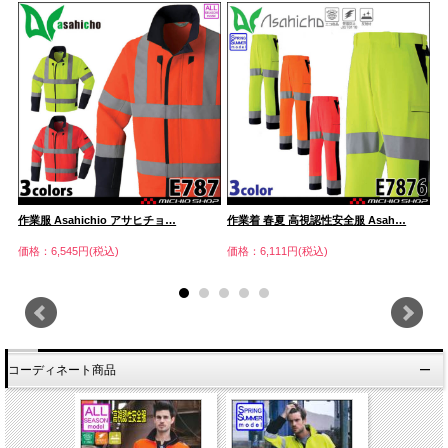
作業服 Asahichio アサヒチョ…
作業着 春夏 高視認性安全服 Asah…
高
タ
価格：6,545円(税込)
価格：6,111円(税込)
価
コーディネート商品