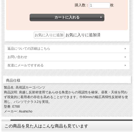
購入数：
枚
お気に入りに追加済
返品についての詳細はこちら
お問い合わせ
友達にメールですすめる
商品仕様
製品名: 高視認カーゴパンツ
商品説明: 肩越し反射材使用であらゆる角度からの視認性を確保。昼夜・天候を問わ
ず視覚的に着用者の存在を高めることができます。巾80mmの幅広再帰性反射材を使
用し、パンツでクラス2を実現。
型番: E788
メーカー: Asahicho
この商品を見た人はこんな商品も見ています