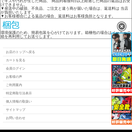
でキズや汚れが生じた商品、 商品到着後8日以上経過した商品の返品はお受
けできません。
▼発送中の破損、不良品、ご注文と違う商が届いた場合は、返送料は 当店
が負担いたします。
▼お客様都合による返品の場合、返送料はお客様負担となります。
環境保護のため、簡易包装を心がけております。箱梱包の場合はメーカーの
箱を再利用してお送りします。
お店のトップへ戻る
カートを見る
会員ログイン
お客様の声
ご利用案内
特定商取引法表示
個人情報の取扱い
サイトマップ
お問い合わせ