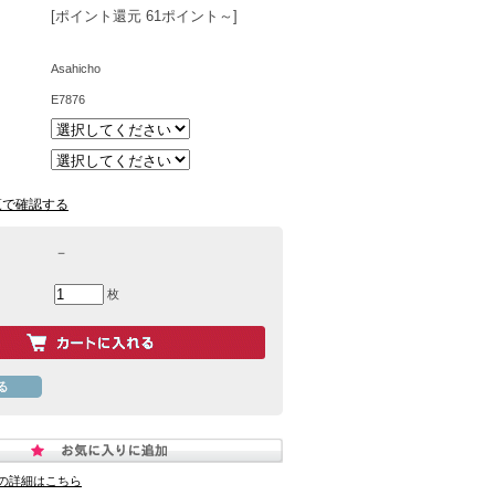
[ポイント還元 61ポイント～]
Asahicho
E7876
覧で確認する
－
枚
の詳細はこちら