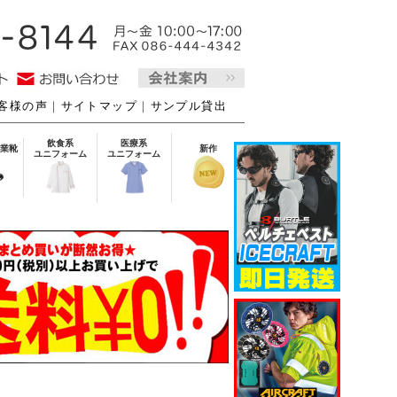
客様の声
｜
サイトマップ
｜
サンプル貸出
飲食系
医療系
業靴
新作
ユニフォーム
ユニフォーム