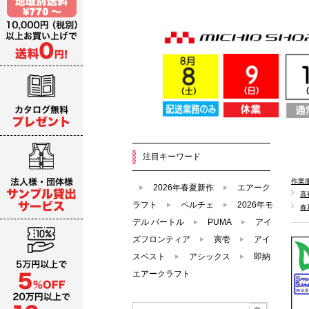
注目キーワード
作業
2026年春夏新作
エアーク
高
ラフト
ペルチェ
2026年モ
春
デル バートル
PUMA
アイ
ズフロンティア
寅壱
アイ
スベスト
アシックス
即納
エアークラフト