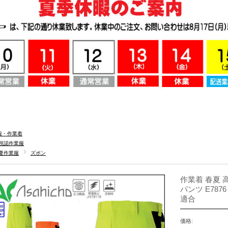
服・作業着
視認作業服
夏作業服
ズボン
作業着 春夏 高
パンツ E7876
適合
価格: