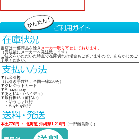
当店は一部商品を除き
メーカー取り寄せしております。
（受注後にメーカーへ発注致します）
ご注文をいただいた時点で在庫切れの場合もございますので、あらかじめご
了承ください。
▼代金引換
（代引き手数料：全国一律330円）
▼クレジットカード
▼Amazonpay
▼あと払い（ペイディ）
▼銀行振込（前払い）
・ゆうちょ銀行
・PayPay銀行
本土770円 ・ 北海道 沖縄県1,210円
（一部離島除く）