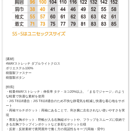
[素材]
4WAYストレッチ ダブルライトクロス
ポリエステル100%
樹脂製ファスナー
樹脂製ボタン
[特長]
・軽量4WAYストレッチ：伸長率 タテ・ヨコ20%以上、「まるでジャージ」のよう
な軽量で快適な素材を使用
・JIS T8118適合：JIS T8118適合のため不快な静電気を軽減し快適な着心地をサポ
ート
・両袖マルチポケット：両袖にあることで、利き腕に左右されない使いやすさを実
現
・豊富な胸ポケット：野帳が入る右胸縦ポケットや、フラップをスムーズに収納で
きる左胸フラップインポケットなど多彩なポケット仕様
・反射：反射素材で夜間屋外で働く方の視認性をキープ(両袖・背中)