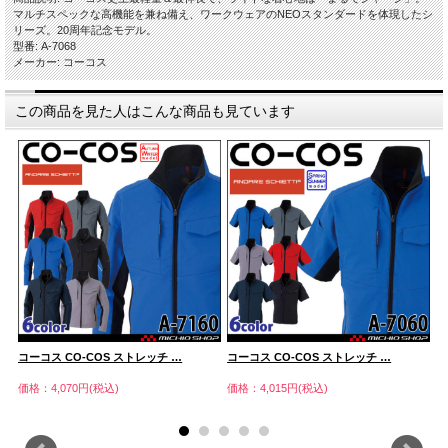
マルチスペックな高機能を兼ね備え、ワークウェアのNEOスタンダードを体現したシ
リーズ。20周年記念モデル。
型番: A-7068
メーカー: コーコス
この商品を見た人はこんな商品も見ています
コーコス CO-COS ストレッチ …
コーコス CO-COS ストレッチ …
コ
価格：4,070円(税込)
価格：4,015円(税込)
価