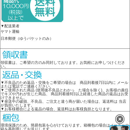
▼配送業者
ヤマト運輸
日本郵便（ゆうパケットのみ）
領収書は、ご希望の方のみ同封しております。お気軽にお申しつけくださ
い。
▼不良品のため返品・交換をご希望の場合は 商品到着後7日以内に メール
または電話でご連絡ください。
▼ご使用された商品 (使用後不良品とわかっ た場合を除く)、お客様の責任
でキズや汚れが生じた商品、 商品到着後8日以上経過した商品の返品はお受
けできません。
▼発送中の破損、不良品、ご注文と違う商が届いた場合は、返送料は 当店
が負担いたします。
▼お客様都合による返品の場合、返送料はお客様負担となります。
環境保護のため、簡易包装を心がけております。箱梱包の場合はメーカーの
箱を再利用してお送りします。