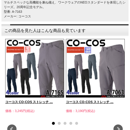
マルチスペックな高機能を兼ね備え、ワークウェアのNEOスタンダードを体現したシ
リーズ。20周年記念モデル。
型番: A-7163
メーカー: コーコス
この商品を見た人はこんな商品も見ています
コーコス CO-COS ストレッチ …
コーコス CO-COS ストレッチ …
コ
価格：3,245円(税込)
価格：3,190円(税込)
価