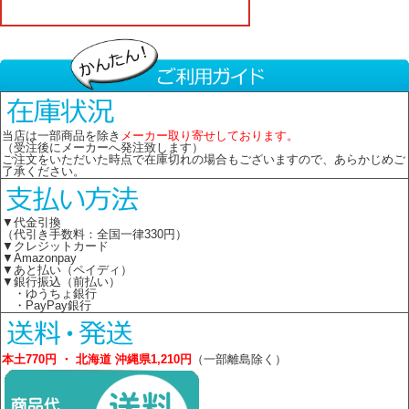
当店は一部商品を除き
メーカー取り寄せしております。
（受注後にメーカーへ発注致します）
ご注文をいただいた時点で在庫切れの場合もございますので、あらかじめご
了承ください。
▼代金引換
（代引き手数料：全国一律330円）
▼クレジットカード
▼Amazonpay
▼あと払い（ペイディ）
▼銀行振込（前払い）
・ゆうちょ銀行
・PayPay銀行
本土770円 ・ 北海道 沖縄県1,210円
（一部離島除く）