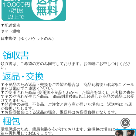
▼配送業者
ヤマト運輸
日本郵便（ゆうパケットのみ）
領収書は、ご希望の方のみ同封しております。お気軽にお申しつけくださ
い。
▼不良品のため返品・交換をご希望の場合は 商品到着後7日以内に メール
または電話でご連絡ください。
▼ご使用された商品 (使用後不良品とわかっ た場合を除く)、お客様の責任
でキズや汚れが生じた商品、 商品到着後8日以上経過した商品の返品はお受
けできません。
▼発送中の破損、不良品、ご注文と違う商が届いた場合は、返送料は 当店
が負担いたします。
▼お客様都合による返品の場合、返送料はお客様負担となります。
環境保護のため、簡易包装を心がけております。箱梱包の場合はメーカーの
箱を再利用してお送りします。