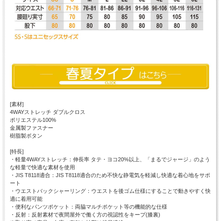
[素材]
4WAYストレッチ ダブルクロス
ポリエステル100%
金属製ファスナー
樹脂製ボタン
[特長]
・軽量4WAYストレッチ：伸長率 タテ・ヨコ20%以上、「まるでジャージ」のよう
な軽量で快適な素材を使用
・JIS T8118適合：JIS T8118適合のため不快な静電気を軽減し快適な着心地をサポ
ート
・ウエストバックシャーリング：ウエストを後ゴム仕様にすることで動きやすく快
適に着用可能
・便利なパンツポケット：両脇マルチポケット等の機能的な仕様
・反射：反射素材で夜間屋外で働く方の視認性をキープ(膝裏)