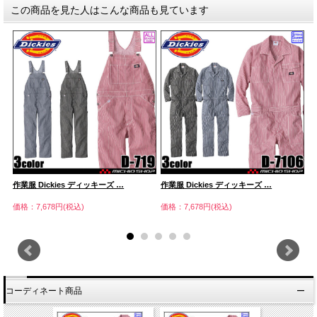
この商品を見た人はこんな商品も見ています
作業服 Dickies ディッキーズ …
作業服 Dickies ディッキーズ …
作
価格：7,678円(税込)
価格：7,678円(税込)
価
コーディネート商品