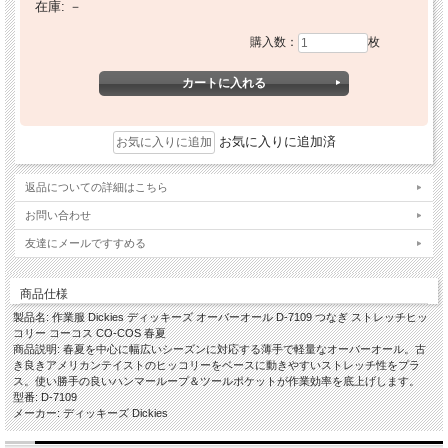
在庫:
－
購入数：
枚
お気に入りに追加済
返品についての詳細はこちら
お問い合わせ
友達にメールですすめる
商品仕様
製品名: 作業服 Dickies ディッキーズ オーバーオール D-7109 つなぎ ストレッチヒッ
コリー コーコス CO-COS 春夏
商品説明: 春夏を中心に幅広いシーズンに対応する薄手で軽量なオーバーオール。古
き良きアメリカンテイストのヒッコリーをベースに動きやすいストレッチ性をプラ
ス。使い勝手の良いハンマーループ＆ツールポケットが作業効率を底上げします。
型番: D-7109
メーカー: ディッキーズ Dickies