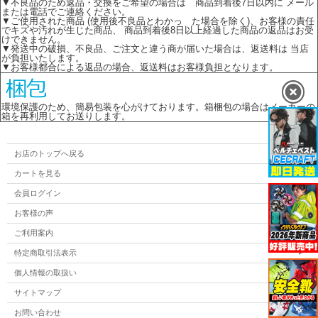
▼不良品のため返品・交換をご希望の場合は 商品到着後7日以内に メール
または電話でご連絡ください。
▼ご使用された商品 (使用後不良品とわかっ た場合を除く)、お客様の責任
でキズや汚れが生じた商品、 商品到着後8日以上経過した商品の返品はお受
けできません。
▼発送中の破損、不良品、ご注文と違う商が届いた場合は、返送料は 当店
が負担いたします。
▼お客様都合による返品の場合、返送料はお客様負担となります。
環境保護のため、簡易包装を心がけております。箱梱包の場合はメーカーの
箱を再利用してお送りします。
お店のトップへ戻る
カートを見る
会員ログイン
お客様の声
ご利用案内
特定商取引法表示
個人情報の取扱い
サイトマップ
お問い合わせ