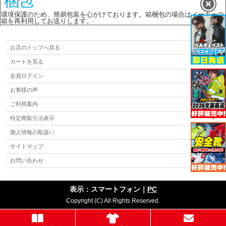
環境保護のため、簡易包装を心がけております。箱梱包の場合はメーカーの
箱を再利用してお送りします。
お店のトップへ戻る
カートを見る
会員ログイン
お客様の声
ご利用案内
特定商取引法表示
個人情報の取扱い
サイトマップ
お問い合わせ
表示：スマートフォン｜
PC
Copyright (C) All Rights Reserved.