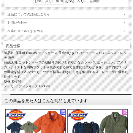
お気に入りに追加済
返品についての詳細はこちら
お問い合わせ
友達にメールですすめる
商品仕様
製品名: 作業服 Dickies ディッキーズ 長袖つなぎ D-746 コーコス CO-COS ストレッ
チ 通年
商品説明: コットンベースの肌触りの良さと鮮やかなカラーバリエーション。アメリ
カンテイストな両胸ポケットや丸みのある衿で全体的に柔らかさを。基本的なワーク
の機能を盛り込みつつも、ツナギ特有の動きにくさを解消するストレッチ性に優れた
長袖ツナギ。
型番: D-746
メーカー: ディッキーズ Dickies
この商品を見た人はこんな商品も見ています