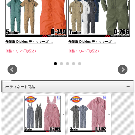
作業服 Dickies ディッキーズ …
作業服 Dickies ディッキーズ …
作
価格：7,128円(税込)
価格：7,678円(税込)
価
コーディネート商品