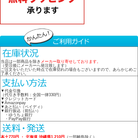
当店は一部商品を除き
メーカー取り寄せしております。
（受注後にメーカーへ発注致します）
ご注文をいただいた時点で在庫切れの場合もございますので、あらかじめご
了承ください。
▼代金引換
（代引き手数料：全国一律330円）
▼クレジットカード
▼Amazonpay
▼あと払い（ペイディ）
▼銀行振込（前払い）
・ゆうちょ銀行
・PayPay銀行
本土770円 ・ 北海道 沖縄県1,210円
（一部離島除く）