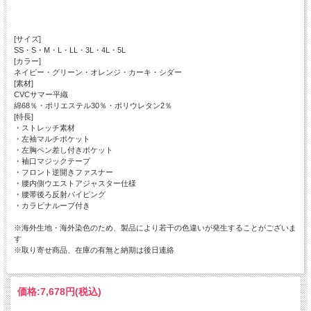
[サイズ]
SS・S・M・L・LL・3L・4L・5L
[カラー]
ネイビー・グリーン・オレンジ・カーキ・シダー
[素材]
CVCサマー平織
綿68％・ポリエステル30％・ポリウレタン2％
[特長]
・ストレッチ素材
・左袖マルチポケット
・左胸ペン差し付きポケット
・袖口マジックテープ
・フロント逆開きファスナー
・腰内側ウエストアジャスター仕様
・腰帯後ろ反射パイピング
・カラビナループ付き
※海外生地・海外染色のため、製品により若干の色違いが発生することがございま
す
※取り寄せ商品、在庫の有無と納期は後日連絡
価格:
7,678円
(税込)