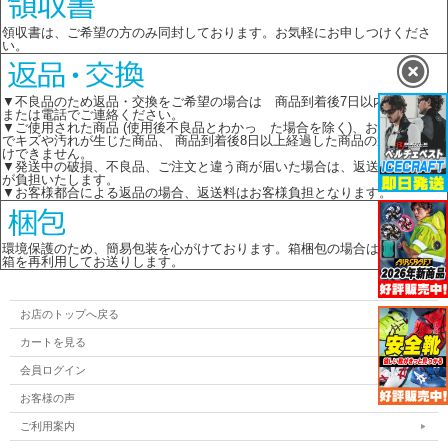
領収書は、ご希望の方のみ同封しております。お気軽にお申しつけくださ
い。
▼不良品のため返品・交換をご希望の場合は 商品到着後7日以内に メール
または電話でご連絡ください。
▼ご使用された商品 (使用後不良品とわかっ た場合を除く)、お客様の責任
でキズや汚れが生じた商品、 商品到着後8日以上経過した商品の返品はお受
けできません。
▼発送中の破損、不良品、ご注文と違う商が届いた場合は、返送料は 当店
が負担いたします。
▼お客様都合による返品の場合、返送料はお客様負担となります。
環境保護のため、簡易包装を心がけております。箱梱包の場合はメーカーの
箱を再利用してお送りします。
お店のトップへ戻る
カートを見る
会員ログイン
お客様の声
ご利用案内