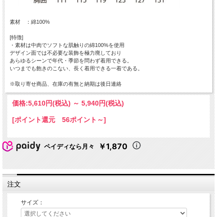
素材 ：綿100%
[特徴]
・素材は中肉でソフトな肌触りの綿100%を使用
デザイン面では不必要な装飾を極力廃しており
あらゆるシーンで年代・季節を問わず着用できる。
いつまでも飽きのこない、長く着用できる一着である。
※取り寄せ商品、在庫の有無と納期は後日連絡
価格:
5,610円
(税込)
～
5,940円
(税込)
[ポイント還元 56ポイント～]
￥1,870
ペイディなら月々
注文
サイズ：