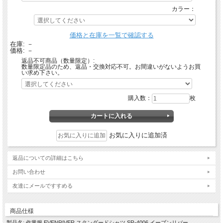
カラー：
価格と在庫を一覧で確認する
在庫:
－
価格:
－
返品不可商品（数量限定）:
数量限定品のため、返品・交換対応不可。お間違いがないようお買
い求め下さい。
購入数：
枚
お気に入りに追加済
返品についての詳細はこちら
お問い合わせ
友達にメールですすめる
商品仕様
製品名: 作業服 EVENRIVER スタンダードシャツ SR-4006 イーブンリバー