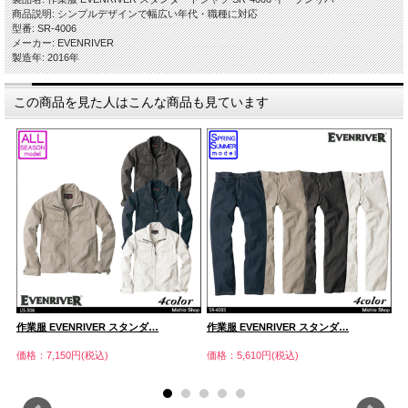
商品説明: シンプルデザインで幅広い年代・職種に対応
型番: SR-4006
メーカー: EVENRIVER
製造年: 2016年
この商品を見た人はこんな商品も見ています
作業服 EVENRIVER スタンダ…
作業服 EVENRIVER スタンダ…
作
価格：7,150円(税込)
価格：5,610円(税込)
価