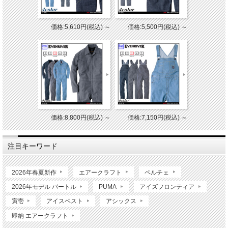
価格:5,610円(税込)
～
価格:5,500円(税込)
～
価格:8,800円(税込)
～
価格:7,150円(税込)
～
注目キーワード
2026年春夏新作
エアークラフト
ペルチェ
2026年モデル バートル
PUMA
アイズフロンティア
寅壱
アイスベスト
アシックス
即納 エアークラフト