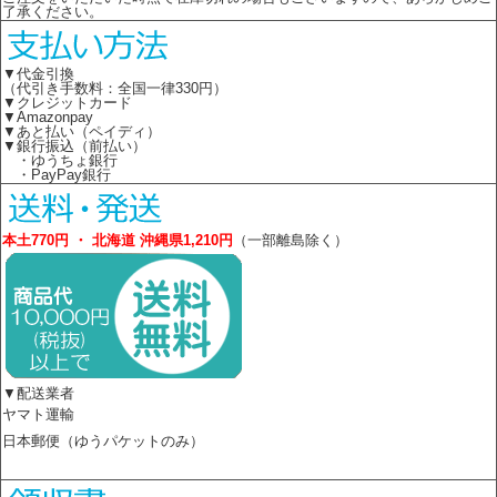
了承ください。
▼代金引換
（代引き手数料：全国一律330円）
▼クレジットカード
▼Amazonpay
▼あと払い（ペイディ）
▼銀行振込（前払い）
・ゆうちょ銀行
・PayPay銀行
本土770円 ・ 北海道 沖縄県1,210円
（一部離島除く）
▼配送業者
ヤマト運輸
日本郵便（ゆうパケットのみ）