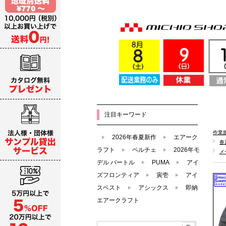
注目キーワード
作業
2026年春夏新作
エアーク
春
ラフト
ペルチェ
2026年モ
メ
デル バートル
PUMA
アイ
ズフロンティア
寅壱
アイ
スベスト
アシックス
即納
エアークラフト