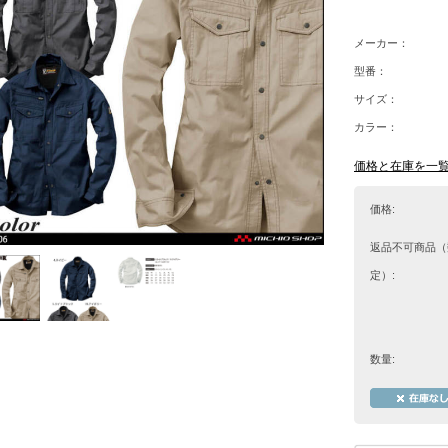
メーカー：
型番：
サイズ：
カラー：
価格と在庫を一
価格:
返品不可商品（
定）:
数量: