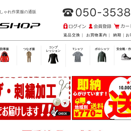
しゃれ作業服の通販
返品交換
｜
お買物案内
｜
納期
｜
お
コンプ
防寒服
つなぎ服
Tシャツ
ポロシャツ
安全靴・作
レッション