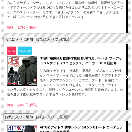
みならずデイル―シーンにもフィットします。撥水性、防風性、保温性などアウ
トドアフィールドでも役立つ様々な機能を備えたポリエステルラミネートコーテ
ィングのストレッチパーカです。2色使いがポイントの男女ユニセックス仕様
で、幅広いシーンで使い回しできる万能アイテムです。
価格： 3,795円(税込)
お気に入りに追加済
NEW
PICK UP
[即納][在庫限り]防寒作業服 BURTLE バートル フーデッ
ドジャケット（ユニセックス）パーカー 3190 軽防寒
2023年モデルです。撥水性、防風性、ダブルジップ仕様
などワークフィールドに役立つ機能を備えたアウトドア
モチーフのマウンテンパーカです。フード、身頃にバー
トルミルスペックロゴを施し、ミリタリーとアウトドア
をバランス良くミックスし、同時にタウンユースへの順応性も高めています。体
温を逃さず雨や風をブロックするストレッチ素材です。
価格： 4,080円(税込)
お気に入りに追加済
AITOZ アイトス 防寒パンツ 3Mシンサレート コーデュラ