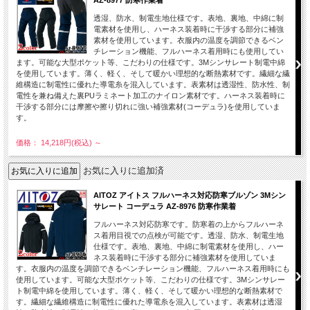
AZ-8977 防寒作業着
透湿、防水、制電生地仕様です。表地、裏地、中綿に制
電素材を使用し、ハーネス装着時に干渉する部分に補強
素材を使用しています。衣服内の温度を調節できるベン
チレーション機能、フルハーネス着用時にも使用してい
ます。可能な大型ポケット等、こだわりの仕様です。3Mシンサレート制電中綿
を使用しています。薄く、軽く、そして暖かい理想的な断熱素材です。繊細な繊
維構造に制電性に優れた導電糸を混入しています。表素材は透湿性、防水性、制
電性を兼ね備えた裏PUラミネート加工のナイロン素材です。ハーネス装着時に
干渉する部分には摩擦や擦り切れに強い補強素材(コーデュラ)を使用していま
す。
価格： 14,218円(税込)
～
お気に入りに追加済
AITOZ アイトス フルハーネス対応防寒ブルゾン 3Mシン
サレート コーデュラ AZ-8976 防寒作業着
フルハーネス対応防寒です。防寒着の上からフルハーネ
ス着用目視での点検が可能です。透湿、防水、制電生地
仕様です。表地、裏地、中綿に制電素材を使用し、ハー
ネス装着時に干渉する部分に補強素材を使用していま
す。衣服内の温度を調節できるベンチレーション機能、フルハーネス着用時にも
使用しています。可能な大型ポケット等、こだわりの仕様です。3Mシンサレー
ト制電中綿を使用しています。薄く、軽く、そして暖かい理想的な断熱素材で
す。繊細な繊維構造に制電性に優れた導電糸を混入しています。表素材は透湿