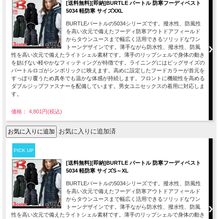
[送料無料][即納]BURTLE バートル 防寒フーディベスト
5034 軽防寒 サイズXXL
BURTLEバートルの5034シリーズです。撥水性、防風性
を高い次元で備えたフーディ防寒アウトドアフィールド
からタウンユースまで幅広く活用できるソリッドなワン
トーンデザインです。薄手ながら防水性、撥水性、防風
性を高い次元で備えたライトシェル素材です。薄手のリップシェルで身体の動き
を妨げない軽やかなフィッティングが特徴です。ライニングにはビッグサイズの
バートルロゴがシンボリックに映えます。高めに設定したフードカラーが首元を
すっぽり覆うため真冬でも温かな体感が持続します。フロントに機能性を高める
ダブルジップファスナーを配備しています。男女ユニセックスの着用に対応しま
す。
価格： 4,801円(税込)
お気に入りに追加済
PICK UP
[送料無料][即納]BURTLE バートル 防寒フーディベスト
5034 軽防寒 サイズS～XL
BURTLEバートルの5034シリーズです。撥水性、防風性
を高い次元で備えたフーディ防寒アウトドアフィールド
からタウンユースまで幅広く活用できるソリッドなワン
トーンデザインです。薄手ながら防水性、撥水性、防風
性を高い次元で備えたライトシェル素材です。薄手のリップシェルで身体の動き