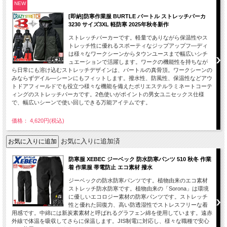
NEW
[即納]防寒作業服 BURTLE バートル ストレッチパーカ
3230 サイズ3XL 軽防寒 2025年秋冬新作
ストレッチパーカーです。軽量でありながら保温性やス
トレッチ性に優れるスポーティなジップアップフ―ディ
は様々なワークシーンからタウンユースまで幅広いシチ
ュエーションで活躍します。ワークの機能性を持ちなが
ら日常にも溶け込むストレッチデザインは、バートルの真骨頂。ワークシーンの
みならずデイル―シーンにもフィットします。撥水性、防風性、保温性などアウ
トドアフィールドでも役立つ様々な機能を備えたポリエステルラミネートコーテ
ィングのストレッチパーカです。2色使いがポイントの男女ユニセックス仕様
で、幅広いシーンで使い回しできる万能アイテムです。
価格： 4,620円(税込)
お気に入りに追加済
防寒服 XEBEC ジーベック 防水防寒パンツ 510 秋冬 作業
着 作業服 帯電防止 エコ素材 撥水
ジーベックの防水防寒パンツです。植物由来のエコ素材
ストレッチ防水防寒です。植物由来の「Sorona」は環境
に優しいエコロジー素材の防寒パンツです。ストレッチ
性と優れた回復力、高い防透湿性でストレスフリーな着
用感です。中綿には新炭素素材と呼ばれるグラフェン綿を使用しています。遠赤
外線で体温を吸収してさらに保温します。JIS制電に対応し、様々な職種で安心