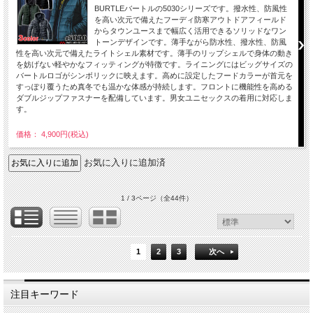
BURTLEバートルの5030シリーズです。撥水性、防風性
を高い次元で備えたフーディ防寒アウトドアフィールド
からタウンユースまで幅広く活用できるソリッドなワン
トーンデザインです。薄手ながら防水性、撥水性、防風
性を高い次元で備えたライトシェル素材です。薄手のリップシェルで身体の動き
を妨げない軽やかなフィッティングが特徴です。ライニングにはビッグサイズの
バートルロゴがシンボリックに映えます。高めに設定したフードカラーが首元を
すっぽり覆うため真冬でも温かな体感が持続します。フロントに機能性を高める
ダブルジップファスナーを配備しています。男女ユニセックスの着用に対応しま
す。
価格： 4,900円(税込)
お気に入りに追加済
1 / 3ページ
（全44件）
1
2
3
次へ
注目キーワード