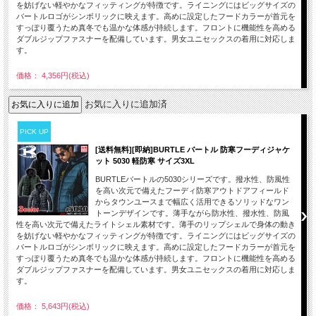
を妨げない軽やかなフィッティングが特徴です。ライニングにはビッグサイズの
バートルロゴがシンボリックに映えます。高めに設定したフードカラーが首元を
すっぽり覆うため真冬でも温かな体感が持続します。フロントに機能性を高める
ダブルジップファスナーを配備しています。男女ユニセックスの着用に対応しま
す。
価格： 4,356円(税込)
お気に入りに追加済
PICK UP
[送料無料][即納]BURTLE バートル 防寒フーディジャケ
ット 5030 軽防寒 サイズ3XL
BURTLEバートルの5030シリーズです。撥水性、防風性
を高い次元で備えたフーディ防寒アウトドアフィールド
からタウンユースまで幅広く活用できるソリッドなワン
トーンデザインです。薄手ながら防水性、撥水性、防風
性を高い次元で備えたライトシェル素材です。薄手のリップシェルで身体の動き
を妨げない軽やかなフィッティングが特徴です。ライニングにはビッグサイズの
バートルロゴがシンボリックに映えます。高めに設定したフードカラーが首元を
すっぽり覆うため真冬でも温かな体感が持続します。フロントに機能性を高める
ダブルジップファスナーを配備しています。男女ユニセックスの着用に対応しま
す。
価格： 5,643円(税込)