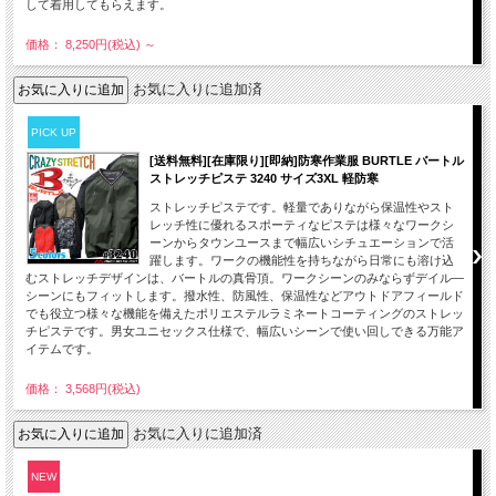
して着用してもらえます。
価格： 8,250円(税込)
～
お気に入りに追加済
PICK UP
[送料無料][在庫限り][即納]防寒作業服 BURTLE バートル
ストレッチピステ 3240 サイズ3XL 軽防寒
ストレッチピステです。軽量でありながら保温性やスト
レッチ性に優れるスポーティなピステは様々なワークシ
ーンからタウンユースまで幅広いシチュエーションで活
躍します。ワークの機能性を持ちながら日常にも溶け込
むストレッチデザインは、バートルの真骨頂。ワークシーンのみならずデイル―
シーンにもフィットします。撥水性、防風性、保温性などアウトドアフィールド
でも役立つ様々な機能を備えたポリエステルラミネートコーティングのストレッ
チピステです。男女ユニセックス仕様で、幅広いシーンで使い回しできる万能ア
イテムです。
価格： 3,568円(税込)
お気に入りに追加済
NEW