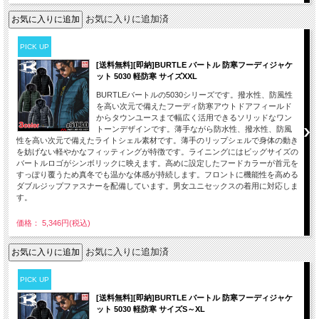
お気に入りに追加済
PICK UP
[送料無料][即納]BURTLE バートル 防寒フーディジャケ
ット 5030 軽防寒 サイズXXL
BURTLEバートルの5030シリーズです。撥水性、防風性
を高い次元で備えたフーディ防寒アウトドアフィールド
からタウンユースまで幅広く活用できるソリッドなワン
トーンデザインです。薄手ながら防水性、撥水性、防風
性を高い次元で備えたライトシェル素材です。薄手のリップシェルで身体の動き
を妨げない軽やかなフィッティングが特徴です。ライニングにはビッグサイズの
バートルロゴがシンボリックに映えます。高めに設定したフードカラーが首元を
すっぽり覆うため真冬でも温かな体感が持続します。フロントに機能性を高める
ダブルジップファスナーを配備しています。男女ユニセックスの着用に対応しま
す。
価格： 5,346円(税込)
お気に入りに追加済
PICK UP
[送料無料][即納]BURTLE バートル 防寒フーディジャケ
ット 5030 軽防寒 サイズS～XL