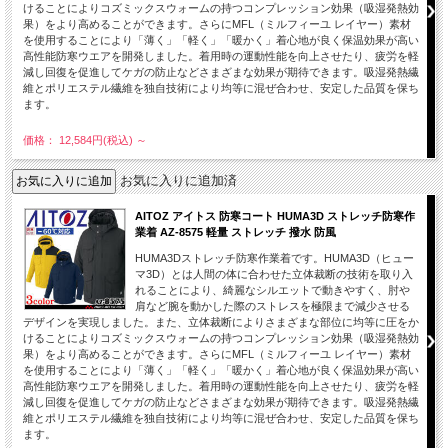
けることによりコズミックスウォームの持つコンプレッション効果（吸湿発熱効
果）をより高めることができます。さらにMFL（ミルフィーユ レイヤー）素材
を使用することにより「薄く」「軽く」「暖かく」着心地が良く保温効果が高い
高性能防寒ウエアを開発しました。着用時の運動性能を向上させたり、疲労を軽
減し回復を促進してケガの防止などさまざまな効果が期待できます。吸湿発熱繊
維とポリエステル繊維を独自技術により均等に混ぜ合わせ、安定した品質を保ち
ます。
価格： 12,584円(税込)
～
お気に入りに追加済
AITOZ アイトス 防寒コート HUMA3D ストレッチ防寒作
業着 AZ-8575 軽量 ストレッチ 撥水 防風
HUMA3Dストレッチ防寒作業着です。HUMA3D（ヒュー
マ3D）とは人間の体に合わせた立体裁断の技術を取り入
れることにより、綺麗なシルエットで動きやすく、肘や
肩など腕を動かした際のストレスを極限まで減少させる
デザインを実現しました。また、立体裁断によりさまざまな部位に均等に圧をか
けることによりコズミックスウォームの持つコンプレッション効果（吸湿発熱効
果）をより高めることができます。さらにMFL（ミルフィーユ レイヤー）素材
を使用することにより「薄く」「軽く」「暖かく」着心地が良く保温効果が高い
高性能防寒ウエアを開発しました。着用時の運動性能を向上させたり、疲労を軽
減し回復を促進してケガの防止などさまざまな効果が期待できます。吸湿発熱繊
維とポリエステル繊維を独自技術により均等に混ぜ合わせ、安定した品質を保ち
ます。