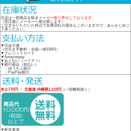
当店は一部商品を除き
メーカー取り寄せしております。
（受注後にメーカーへ発注致します）
ご注文をいただいた時点で在庫切れの場合もございますので、あらかじめご
了承ください。
▼代金引換
（代引き手数料：全国一律330円）
▼クレジットカード
▼Amazonpay
▼あと払い（ペイディ）
▼銀行振込（前払い）
・ゆうちょ銀行
・PayPay銀行
本土770円 ・ 北海道 沖縄県1,210円
（一部離島除く）
▼配送業者