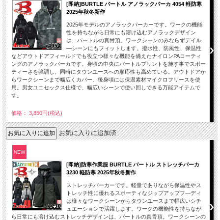
[即納]BURTLE バートル アノラックパーカ 4054 軽防寒
2025年秋冬新作
2025年モデルのアノラックパーカーです。ワークの機能
性を持ちながら日常にも溶け込むアノラックデザイン
は、バートルの真骨頂。ワークシーンのみならずデイル
―シーンにもフィットします。撥水性、防風性、保温性
などアウトドアフィールドでも役立つ様々な機能を備えたナイロンPAコーティ
ングのアノラックパーカです。身頃の中央にバートルプリントを施す事でスポー
ティーさを強調し、同時にタウンユースへの順応性も高めている。アウトドアか
らワークシーンまで幅広くカバー。後身頃には保温素材マイクロフリースを使
用。男女ユニセックス仕様で、幅広いシーンで使い回しできる万能アイテムで
す。
価格： 3,850円(税込)
お気に入りに追加済
NEW
[即納]防寒作業服 BURTLE バートル ストレッチパーカ
3230 軽防寒 2025年秋冬新作
ストレッチパーカーです。軽量でありながら保温性やス
トレッチ性に優れるスポーティなジップアップフ―ディ
は様々なワークシーンからタウンユースまで幅広いシチ
ュエーションで活躍します。ワークの機能性を持ちなが
ら日常にも溶け込むストレッチデザインは、バートルの真骨頂。ワークシーンの