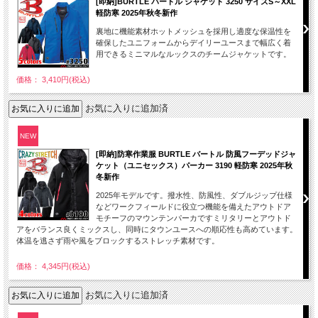
[即納]BURTLE バートル ジャケット 3250 サイズS～XXL
軽防寒 2025年秋冬新作
裏地に機能素材ホットメッシュを採用し適度な保温性を
確保したユニフォームからデイリーユースまで幅広く着
用できるミニマルなルックスのチームジャケットです。
価格： 3,410円(税込)
お気に入りに追加済
NEW
[即納]防寒作業服 BURTLE バートル 防風フーデッドジャ
ケット（ユニセックス）パーカー 3190 軽防寒 2025年秋
冬新作
2025年モデルです。撥水性、防風性、ダブルジップ仕様
などワークフィールドに役立つ機能を備えたアウトドア
モチーフのマウンテンパーカですミリタリーとアウトド
アをバランス良くミックスし、同時にタウンユースへの順応性も高めています。
体温を逃さず雨や風をブロックするストレッチ素材です。
価格： 4,345円(税込)
お気に入りに追加済