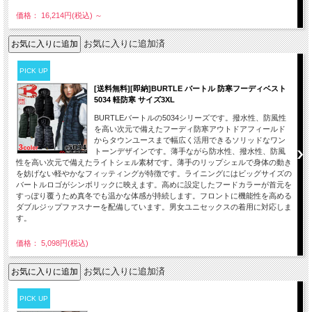
価格： 16,214円(税込)
～
お気に入りに追加済
PICK UP
[送料無料][即納]BURTLE バートル 防寒フーディベスト
5034 軽防寒 サイズ3XL
BURTLEバートルの5034シリーズです。撥水性、防風性
を高い次元で備えたフーディ防寒アウトドアフィールド
からタウンユースまで幅広く活用できるソリッドなワン
トーンデザインです。薄手ながら防水性、撥水性、防風
性を高い次元で備えたライトシェル素材です。薄手のリップシェルで身体の動き
を妨げない軽やかなフィッティングが特徴です。ライニングにはビッグサイズの
バートルロゴがシンボリックに映えます。高めに設定したフードカラーが首元を
すっぽり覆うため真冬でも温かな体感が持続します。フロントに機能性を高める
ダブルジップファスナーを配備しています。男女ユニセックスの着用に対応しま
す。
価格： 5,098円(税込)
お気に入りに追加済
PICK UP