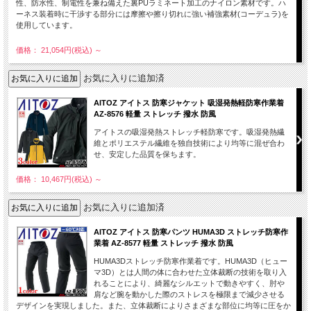
性、防水性、制電性を兼ね備えた裏PUラミネート加工のナイロン素材です。ハ
ーネス装着時に干渉する部分には摩擦や擦り切れに強い補強素材(コーデュラ)を
使用しています。
価格： 21,054円(税込)
～
お気に入りに追加済
AITOZ アイトス 防寒ジャケット 吸湿発熱軽防寒作業着
AZ-8576 軽量 ストレッチ 撥水 防風
アイトスの吸湿発熱ストレッチ軽防寒です。吸湿発熱繊
維とポリエステル繊維を独自技術により均等に混ぜ合わ
せ、安定した品質を保ちます。
価格： 10,467円(税込)
～
お気に入りに追加済
AITOZ アイトス 防寒パンツ HUMA3D ストレッチ防寒作
業着 AZ-8577 軽量 ストレッチ 撥水 防風
HUMA3Dストレッチ防寒作業着です。HUMA3D（ヒュー
マ3D）とは人間の体に合わせた立体裁断の技術を取り入
れることにより、綺麗なシルエットで動きやすく、肘や
肩など腕を動かした際のストレスを極限まで減少させる
デザインを実現しました。また、立体裁断によりさまざまな部位に均等に圧をか