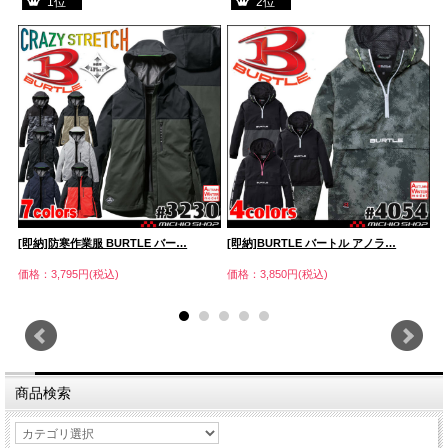
1位
2位
[即納]防寒作業服 BURTLE バー…
[即納]BURTLE バートル アノラ…
[
価格：3,795円(税込)
価格：3,850円(税込)
価
商品検索