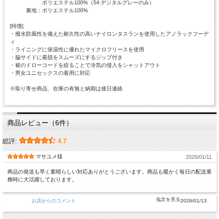
ポリエステル100%（54.デジタルグレーのみ）
裏地：ポリエステル100%
[特徴]
・撥水防風性を備えた耐久性の高いナイロンタスランを使用したアノラックフーデ
ィ
・ライニングに保温性に優れたマイクロフリースを使用
・脇サイドに着脱をスムーズにするジップ付き
・裾のドローコードを絞ることで冷気の侵入をシャットアウト
・男女ユニセックスの着用に対応
※取り寄せ商品、在庫の有無と納期は後日連絡
商品レビュー（6件）
総評:
4.7
マサユメ様
2026/01/11
商品の発送も早く素晴らしい対応ありがとうございます。商品も暖かく毎日の配送業
務時に大活躍しております。
お店からのコメント
2026/01/13