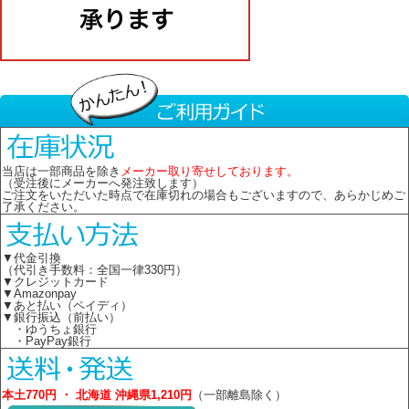
当店は一部商品を除き
メーカー取り寄せしております。
（受注後にメーカーへ発注致します）
ご注文をいただいた時点で在庫切れの場合もございますので、あらかじめご
了承ください。
▼代金引換
（代引き手数料：全国一律330円）
▼クレジットカード
▼Amazonpay
▼あと払い（ペイディ）
▼銀行振込（前払い）
・ゆうちょ銀行
・PayPay銀行
本土770円 ・ 北海道 沖縄県1,210円
（一部離島除く）