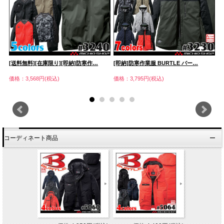
[送料無料][在庫限り][即納]防寒作…
[即納]防寒作業服 BURTLE バー…
[
価格：3,568円(税込)
価格：3,795円(税込)
価
コーディネート商品