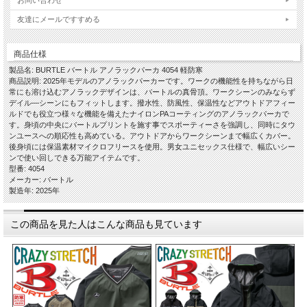
お問い合わせ
友達にメールですすめる
商品仕様
製品名: BURTLE バートル アノラックパーカ 4054 軽防寒
商品説明: 2025年モデルのアノラックパーカーです。ワークの機能性を持ちながら日
常にも溶け込むアノラックデザインは、バートルの真骨頂。ワークシーンのみならず
デイル―シーンにもフィットします。撥水性、防風性、保温性などアウトドアフィー
ルドでも役立つ様々な機能を備えたナイロンPAコーティングのアノラックパーカで
す。身頃の中央にバートルプリントを施す事でスポーティーさを強調し、同時にタウ
ンユースへの順応性も高めている。アウトドアからワークシーンまで幅広くカバー。
後身頃には保温素材マイクロフリースを使用。男女ユニセックス仕様で、幅広いシー
ンで使い回しできる万能アイテムです。
型番: 4054
メーカー: バートル
製造年: 2025年
この商品を見た人はこんな商品も見ています