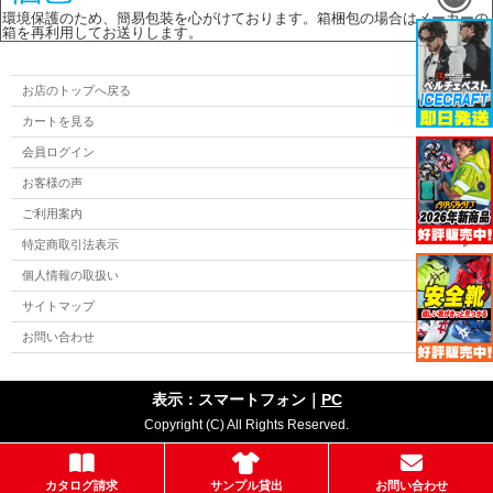
環境保護のため、簡易包装を心がけております。箱梱包の場合はメーカーの
箱を再利用してお送りします。
お店のトップへ戻る
カートを見る
会員ログイン
お客様の声
ご利用案内
特定商取引法表示
個人情報の取扱い
サイトマップ
お問い合わせ
表示：スマートフォン｜
PC
Copyright (C) All Rights Reserved.
カタログ請求
サンプル貸出
お問い合わせ