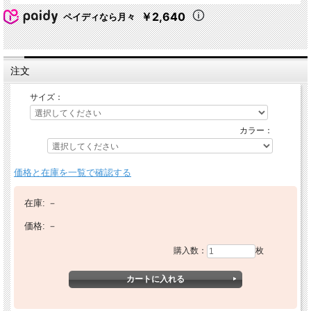
￥2,640
ペイディなら月々
注文
サイズ：
カラー：
価格と在庫を一覧で確認する
在庫:
－
価格:
－
購入数：
枚