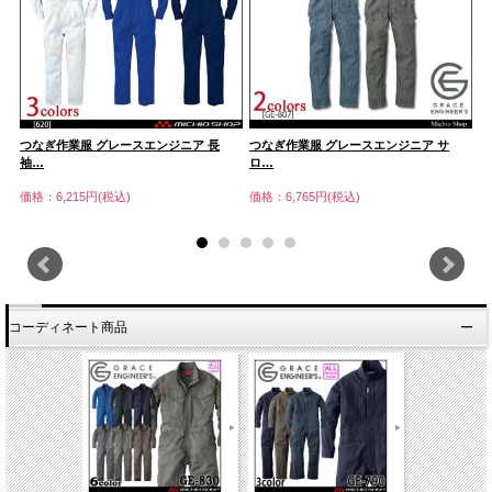
つなぎ作業服 グレースエンジニア 長
つなぎ作業服 グレースエンジニア サ
つ
袖…
ロ…
袖
価格：6,215円(税込)
価格：6,765円(税込)
価
コーディネート商品