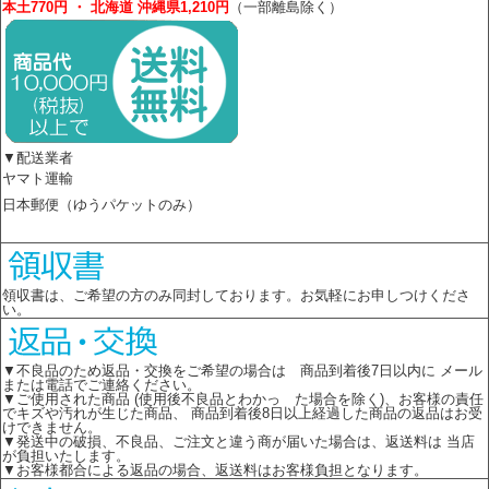
本土770円 ・ 北海道 沖縄県1,210円
（一部離島除く）
▼配送業者
ヤマト運輸
日本郵便（ゆうパケットのみ）
領収書は、ご希望の方のみ同封しております。お気軽にお申しつけくださ
い。
▼不良品のため返品・交換をご希望の場合は 商品到着後7日以内に メール
または電話でご連絡ください。
▼ご使用された商品 (使用後不良品とわかっ た場合を除く)、お客様の責任
でキズや汚れが生じた商品、 商品到着後8日以上経過した商品の返品はお受
けできません。
▼発送中の破損、不良品、ご注文と違う商が届いた場合は、返送料は 当店
が負担いたします。
▼お客様都合による返品の場合、返送料はお客様負担となります。