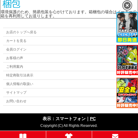
環境保護のため、簡易包装を心がけております。箱梱包の場合はメーカーの
箱を再利用してお送りします。
お店のトップへ戻る
カートを見る
会員ログイン
お客様の声
ご利用案内
特定商取引法表示
個人情報の取扱い
サイトマップ
お問い合わせ
表示：スマートフォン｜
PC
Copyright (C) All Rights Reserved.