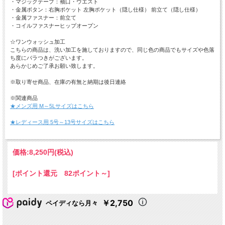
・マジックテープ：袖口・ウエスト
・金属ボタン：右胸ポケット 左胸ポケット（隠し仕様） 前立て（隠し仕様）
・金属ファスナー：前立て
・コイルファスナーヒップオープン
☆ワンウォッシュ加工
こちらの商品は、洗い加工を施しておりますので、同じ色の商品でもサイズや色落
ち度にバラつきがございます。
あらかじめご了承お願い致します。
※取り寄せ商品、在庫の有無と納期は後日連絡
※関連商品
★メンズ用 M～5Lサイズはこちら
★レディース用 5号～13号サイズはこちら
価格:
8,250円
(税込)
[ポイント還元 82ポイント～]
￥2,750
ペイディなら月々