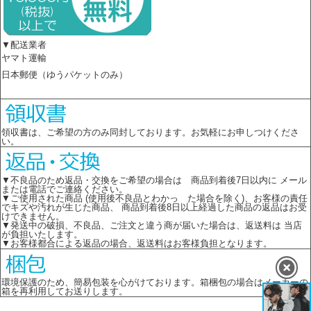
▼配送業者
ヤマト運輸
日本郵便（ゆうパケットのみ）
領収書は、ご希望の方のみ同封しております。お気軽にお申しつけくださ
い。
▼不良品のため返品・交換をご希望の場合は 商品到着後7日以内に メール
または電話でご連絡ください。
▼ご使用された商品 (使用後不良品とわかっ た場合を除く)、お客様の責任
でキズや汚れが生じた商品、 商品到着後8日以上経過した商品の返品はお受
けできません。
▼発送中の破損、不良品、ご注文と違う商が届いた場合は、返送料は 当店
が負担いたします。
▼お客様都合による返品の場合、返送料はお客様負担となります。
環境保護のため、簡易包装を心がけております。箱梱包の場合はメーカーの
箱を再利用してお送りします。