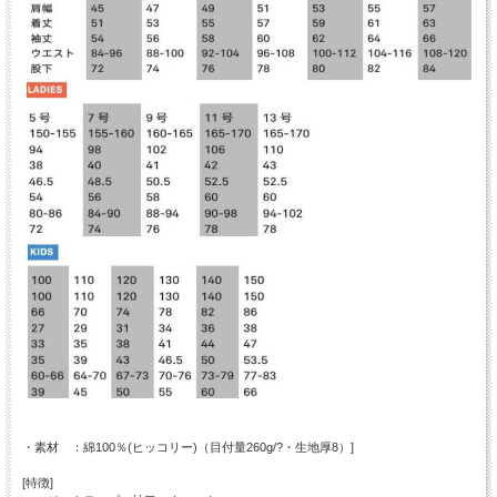
・素材 ：綿100％(ヒッコリー)（目付量260g/?・生地厚8）]
[特徴]