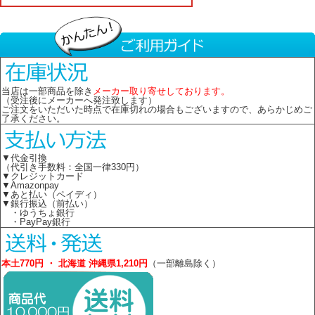
当店は一部商品を除き
メーカー取り寄せしております。
（受注後にメーカーへ発注致します）
ご注文をいただいた時点で在庫切れの場合もございますので、あらかじめご
了承ください。
▼代金引換
（代引き手数料：全国一律330円）
▼クレジットカード
▼Amazonpay
▼あと払い（ペイディ）
▼銀行振込（前払い）
・ゆうちょ銀行
・PayPay銀行
本土770円 ・ 北海道 沖縄県1,210円
（一部離島除く）