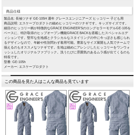
商品仕様
製品名: 長袖ツナギ GE-105H 通年 グレースエンジニアーズ ヒッコリー 子ども用
商品説明: エスケープロダクトの細めヒッコリーのツナギです。キッズサイズです。
細目のヒッコリー柄が特徴的なGRACE ENGINEER’SのロングセラーモデルGE-105を
ベースに、特許取得のヒップオープン機能GRACE BACKを搭載したスペシャルエデ
ィションです。堅牢な生地感とクラシカルなスタイリングの中に今っぽさも感じられ
るデザインなので、年齢や性別問わず着用可能。豊富なサイズ展開も人気でチームで
揃えるのもオススメなツナギです。生地は細めにアレンジしたヒッコリーをワンウォ
ッシュしたオリジナルファブリック。洗うたびに雰囲気のあるムラ感が出てくるのも
特長です。
型番: GE-105h
メーカー: エスケープロダクト
この商品を見た人はこんな商品も見ています