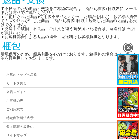
▼不良品のため返品・交換をご希望の場合は 商品到着後7日以内に メール
または電話でご連絡ください。
▼ご使用された商品 (使用後不良品とわかっ た場合を除く)、お客様の責任
でキズや汚れが生じた商品、 商品到着後8日以上経過した商品の返品はお受
けできません。
▼発送中の破損、不良品、ご注文と違う商が届いた場合は、返送料は 当店
が負担いたします。
▼お客様都合による返品の場合、返送料はお客様負担となります。
環境保護のため、簡易包装を心がけております。箱梱包の場合はメーカーの
箱を再利用してお送りします。
お店のトップへ戻る
カートを見る
会員ログイン
お客様の声
ご利用案内
特定商取引法表示
個人情報の取扱い
サイトマップ