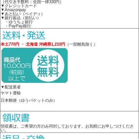
（代引き手数料：全国一律330円）
▼クレジットカード
▼Amazonpay
▼あと払い（ペイディ）
▼銀行振込（前払い）
・ゆうちょ銀行
・PayPay銀行
本土770円 ・ 北海道 沖縄県1,210円
（一部離島除く）
▼配送業者
ヤマト運輸
日本郵便（ゆうパケットのみ）
領収書は、ご希望の方のみ同封しております。お気軽にお申しつけくださ
い。