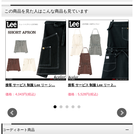
この商品を見た人はこんな商品も見ています
接客 サービス 制服 Lee リー シ…
接客 サービス 制服 Lee リー 2…
接
価格：4,043円(税込)
価格：5,528円(税込)
価
コーディネート商品