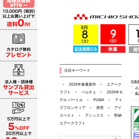
注目キーワード
作業
2026年春夏新作
エアーク
メ
ラフト
ペルチェ
2026年モ
春
デル バートル
PUMA
アイ
ズフロンティア
寅壱
アイ
スベスト
アシックス
即納
エアークラフト