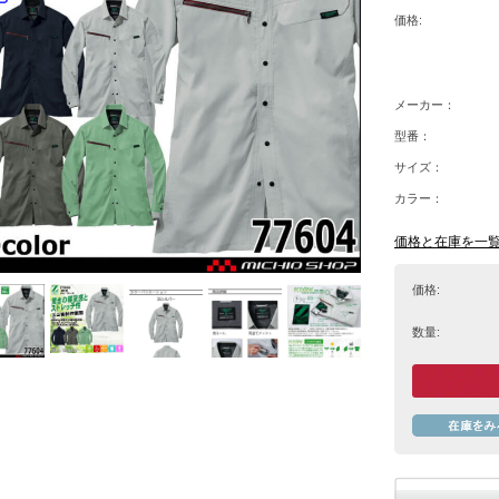
価格:
メーカー：
型番：
サイズ：
カラー：
価格と在庫を一
価格:
数量: