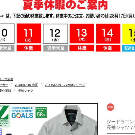
服・作業着
ーカー
Z-DRAGON 春夏
Z-DRAGON 77600シリーズ
夏作業服
長袖シャツ
ジードラゴン 
長袖シャツ 776