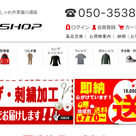
しゃれ作業服の通販
返品交換
｜
お買物案内
｜
納期
｜
お
コンプ
防寒服
つなぎ服
Tシャツ
ポロシャツ
安全靴・作
レッション