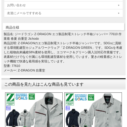
お問い合わせ
友達にメールですすめる
商品仕様
製品名: ジードラゴン Z-DRAGON エコ製品制電ストレッチ半袖ジャンパー 77610 作
業着 春夏 自重堂 Jichodo
商品説明: Z-DRAGONのエコ製品制電ストレッチ半袖ジャンパーです。SDGsに貢献
する環境配慮型カジュアルワークウェア「Z-DRAGON GREEN」です。SDGsを考慮
した植物由来繊維58%素材を使用し、エコマーク＆グリーン購入法対応作業服です。
表素材だけでなく付属にも環境配慮型素材を使用しています。驚きの軽量感とストレ
ッチ機能で快適な着用感を実現しています。
型番: 77610
メーカー: Z-DRAGON 自重堂
この商品を見た人はこんな商品も見ています