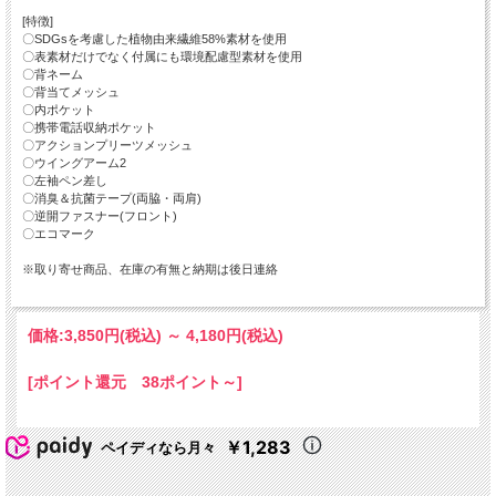
[特徴]
〇SDGsを考慮した植物由来繊維58%素材を使用
〇表素材だけでなく付属にも環境配慮型素材を使用
〇背ネーム
〇背当てメッシュ
〇内ポケット
〇携帯電話収納ポケット
〇アクションプリーツメッシュ
〇ウイングアーム2
〇左袖ペン差し
〇消臭＆抗菌テープ(両脇・両肩)
〇逆開ファスナー(フロント)
〇エコマーク
※取り寄せ商品、在庫の有無と納期は後日連絡
価格:
3,850円
(税込)
～
4,180円
(税込)
[ポイント還元 38ポイント～]
￥1,283
ペイディなら月々