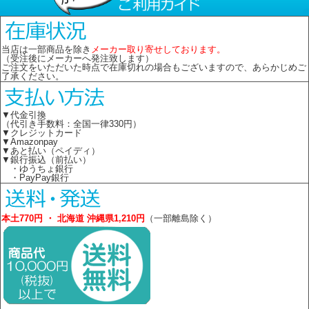
当店は一部商品を除き
メーカー取り寄せしております。
（受注後にメーカーへ発注致します）
ご注文をいただいた時点で在庫切れの場合もございますので、あらかじめご
了承ください。
▼代金引換
（代引き手数料：全国一律330円）
▼クレジットカード
▼Amazonpay
▼あと払い（ペイディ）
▼銀行振込（前払い）
・ゆうちょ銀行
・PayPay銀行
本土770円 ・ 北海道 沖縄県1,210円
（一部離島除く）