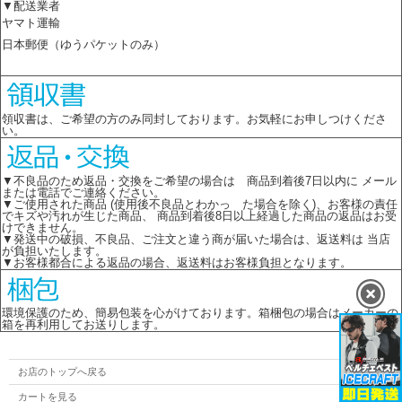
▼配送業者
ヤマト運輸
日本郵便（ゆうパケットのみ）
領収書は、ご希望の方のみ同封しております。お気軽にお申しつけくださ
い。
▼不良品のため返品・交換をご希望の場合は 商品到着後7日以内に メール
または電話でご連絡ください。
▼ご使用された商品 (使用後不良品とわかっ た場合を除く)、お客様の責任
でキズや汚れが生じた商品、 商品到着後8日以上経過した商品の返品はお受
けできません。
▼発送中の破損、不良品、ご注文と違う商が届いた場合は、返送料は 当店
が負担いたします。
▼お客様都合による返品の場合、返送料はお客様負担となります。
環境保護のため、簡易包装を心がけております。箱梱包の場合はメーカーの
箱を再利用してお送りします。
お店のトップへ戻る
カートを見る