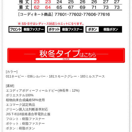
[カラー]
011ネービー・036シルバー・181スモークグレー・183ミルスアース
[素材]
エコディアボディーフィールドビー(伸長率：12%)
ポリエステル100%
植物由来合成繊維58%使用
エコマーク認定商品
グリーン購入法判断基準対応
JIS T-8118規格適合帯電防止服
フロント：樹脂ファスナー
ポケット：樹脂ファスナー
ボタン：樹脂ボタン