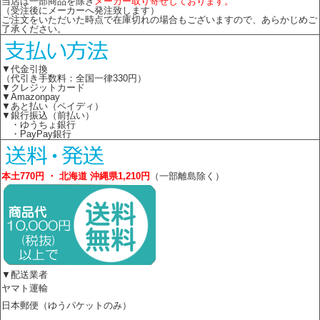
当店は一部商品を除き
メーカー取り寄せしております。
（受注後にメーカーへ発注致します）
ご注文をいただいた時点で在庫切れの場合もございますので、あらかじめご
了承ください。
▼代金引換
（代引き手数料：全国一律330円）
▼クレジットカード
▼Amazonpay
▼あと払い（ペイディ）
▼銀行振込（前払い）
・ゆうちょ銀行
・PayPay銀行
本土770円 ・ 北海道 沖縄県1,210円
（一部離島除く）
▼配送業者
ヤマト運輸
日本郵便（ゆうパケットのみ）