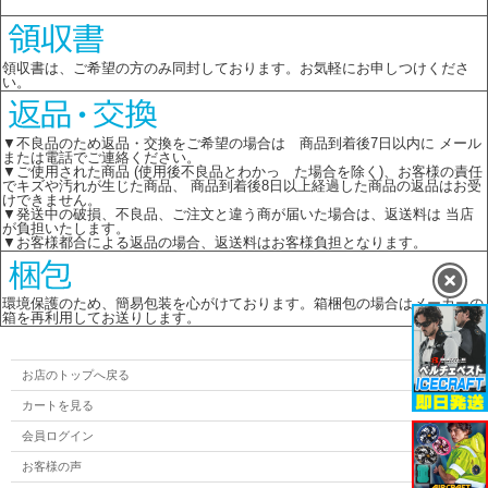
領収書は、ご希望の方のみ同封しております。お気軽にお申しつけくださ
い。
▼不良品のため返品・交換をご希望の場合は 商品到着後7日以内に メール
または電話でご連絡ください。
▼ご使用された商品 (使用後不良品とわかっ た場合を除く)、お客様の責任
でキズや汚れが生じた商品、 商品到着後8日以上経過した商品の返品はお受
けできません。
▼発送中の破損、不良品、ご注文と違う商が届いた場合は、返送料は 当店
が負担いたします。
▼お客様都合による返品の場合、返送料はお客様負担となります。
環境保護のため、簡易包装を心がけております。箱梱包の場合はメーカーの
箱を再利用してお送りします。
お店のトップへ戻る
カートを見る
会員ログイン
お客様の声