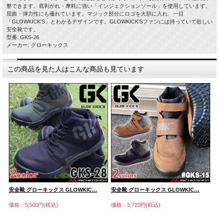
整できます。底剥がれ・摩耗に強い「インジェクションソール」を使用しています。
屈曲・弾力性にも優れています。マジック部分にロゴを大胆に入れ、一目
「GLOWKICK'S」とわかるデザインです。GLOWKICK'Sファンには持っていて欲しい
安全靴です。
型番: GKS-26
メーカー: グローキックス
この商品を見た人はこんな商品も見ています
安全靴 グローキックス GLOWKIC…
安全靴 グローキックス GLOWKIC…
安
価格：5,500円(税込)
価格：5,720円(税込)
価