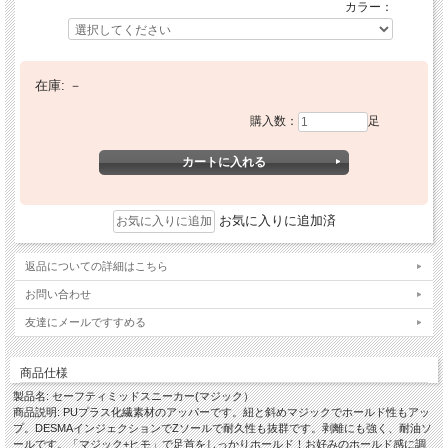
カラー：
在庫:
－
購入数：
足
お気に入りに追加済
返品についての詳細はこちら
お問い合わせ
友達にメールですすめる
商品仕様
製品名: セーフティミッドスニーカー(マジック）
商品説明: PUプラス化繊素材のアッパーです。紐と斜めマジックでホールド性もアッ
プ。DESMAインジェクションでZソールで耐久性も抜群です。剥離にも強く、耐油ソ
ールです。「マジック+ヒモ」で足首をしっかりホールド！お好みのホールド感に調