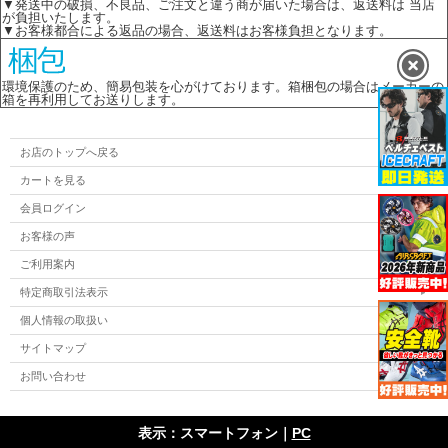
▼発送中の破損、不良品、ご注文と違う商が届いた場合は、返送料は 当店
が負担いたします。
▼お客様都合による返品の場合、返送料はお客様負担となります。
環境保護のため、簡易包装を心がけております。箱梱包の場合はメーカーの
箱を再利用してお送りします。
お店のトップへ戻る
カートを見る
会員ログイン
お客様の声
ご利用案内
特定商取引法表示
個人情報の取扱い
サイトマップ
お問い合わせ
表示：スマートフォン｜
PC