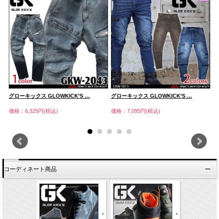
グローキックス GLOWKICK’S …
グローキックス GLOWKICK’S …
グ
価格：6,325円(税込)
価格：7,095円(税込)
価
コーディネート商品