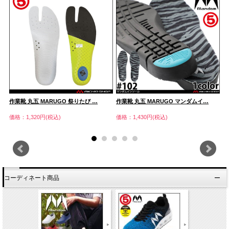
作業靴 丸五 MARUGO 祭りたび …
作業靴 丸五 MARUGO マンダムイ…
安
価格：1,320円(税込)
価格：1,430円(税込)
価
コーディネート商品