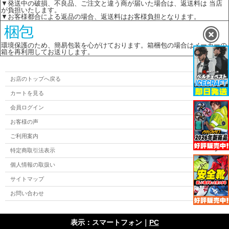
▼発送中の破損、不良品、ご注文と違う商が届いた場合は、返送料は 当店
が負担いたします。
▼お客様都合による返品の場合、返送料はお客様負担となります。
環境保護のため、簡易包装を心がけております。箱梱包の場合はメーカーの
箱を再利用してお送りします。
お店のトップへ戻る
カートを見る
会員ログイン
お客様の声
ご利用案内
特定商取引法表示
個人情報の取扱い
サイトマップ
お問い合わせ
表示：スマートフォン｜
PC