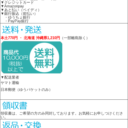
▼クレジットカード
▼Amazonpay
▼あと払い（ペイディ）
▼銀行振込（前払い）
・ゆうちょ銀行
・PayPay銀行
本土770円 ・ 北海道 沖縄県1,210円
（一部離島除く）
▼配送業者
ヤマト運輸
日本郵便（ゆうパケットのみ）
領収書は、ご希望の方のみ同封しております。お気軽にお申しつけくださ
い。