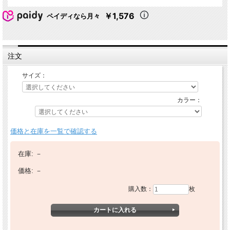
￥1,576
ペイディなら月々
注文
サイズ：
カラー：
価格と在庫を一覧で確認する
在庫:
－
価格:
－
購入数：
枚