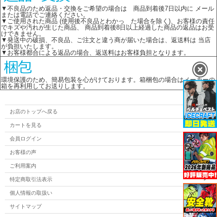
▼不良品のため返品・交換をご希望の場合は 商品到着後7日以内に メール
または電話でご連絡ください。
▼ご使用された商品 (使用後不良品とわかっ た場合を除く)、お客様の責任
でキズや汚れが生じた商品、 商品到着後8日以上経過した商品の返品はお受
けできません。
▼発送中の破損、不良品、ご注文と違う商が届いた場合は、返送料は 当店
が負担いたします。
▼お客様都合による返品の場合、返送料はお客様負担となります。
環境保護のため、簡易包装を心がけております。箱梱包の場合はメーカーの
箱を再利用してお送りします。
お店のトップへ戻る
カートを見る
会員ログイン
お客様の声
ご利用案内
特定商取引法表示
個人情報の取扱い
サイトマップ