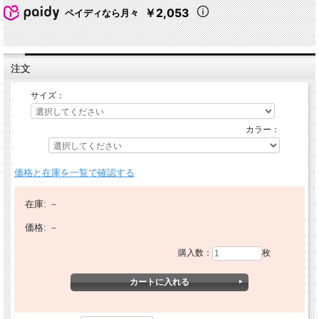
￥2,053
ペイディなら月々
注文
サイズ：
カラー：
価格と在庫を一覧で確認する
在庫:
－
価格:
－
購入数：
枚