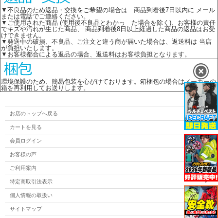
▼不良品のため返品・交換をご希望の場合は 商品到着後7日以内に メール
または電話でご連絡ください。
▼ご使用された商品 (使用後不良品とわかっ た場合を除く)、お客様の責任
でキズや汚れが生じた商品、 商品到着後8日以上経過した商品の返品はお受
けできません。
▼発送中の破損、不良品、ご注文と違う商が届いた場合は、返送料は 当店
が負担いたします。
▼お客様都合による返品の場合、返送料はお客様負担となります。
環境保護のため、簡易包装を心がけております。箱梱包の場合はメーカーの
箱を再利用してお送りします。
お店のトップへ戻る
カートを見る
会員ログイン
お客様の声
ご利用案内
特定商取引法表示
個人情報の取扱い
サイトマップ