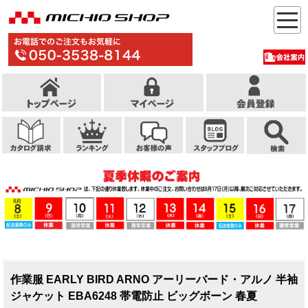
作業服 EARLY BIRD ARNO アーリーバード・アルノ 半袖
ジャケット EBA6248 帯電防止 ビッグボーン 春夏