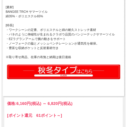
[素材]
BANGEE TRCH サマーツイル
綿35%・ポリエステル65%
[特長]
・ワークシーンの定番、ポリエステルと綿の耐久ストレッチ素材
・バネのように伸縮性が生まれるクラボウ品質のバンジーテックサマーツイル
・EZラグランアームで腕の動きをサポート
・ノーフォークの脇とメッシュベンチレーションが通気性を確保。
・豊富な収納ポケットと反射素材付き
※取り寄せ商品、在庫の有無と納期は後日連絡
価格:
6,160円
(税込)
～
6,820円
(税込)
[ポイント還元 61ポイント～]