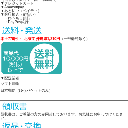
▼クレジットカード
▼Amazonpay
▼あと払い（ペイディ）
▼銀行振込（前払い）
・ゆうちょ銀行
・PayPay銀行
本土770円 ・ 北海道 沖縄県1,210円
（一部離島除く）
▼配送業者
ヤマト運輸
日本郵便（ゆうパケットのみ）
領収書は、ご希望の方のみ同封しております。お気軽にお申しつけくださ
い。