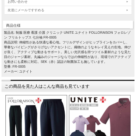
お問い合わせ
友達にメールですすめる
商品仕様
製品名: 制服 医療 看護 介護 クリニック UNITE ユナイト FOLLORAISON フォロレゾ
ン フリルトップス 七分袖 FR-0005
商品説明: 伸縮性がある快適な着心地。フリルデザインがヒップラインをカバーし、
華奢なパイピングがさりげないアクセントに。織物のようなキレイ見えの生地。伸び
が良く、アクティブな動きをサポート。美しい光沢感を持つツイル素材のような見た
目のジャージ素材。丸編みのジャージならではの伸縮性があり、現場でのアクティブ
な動きにも柔軟に対応。SEK（赤）認証の制菌加工も施しています。
型番: FR-0005
メーカー: ユナイト
この商品を見た人はこんな商品も見ています