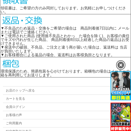
領収書は、ご希望の方のみ同封しております。お気軽にお申しつけくださ
い。
▼不良品のため返品・交換をご希望の場合は 商品到着後7日以内に メール
または電話でご連絡ください。
▼ご使用された商品 (使用後不良品とわかっ た場合を除く)、お客様の責任
でキズや汚れが生じた商品、 商品到着後8日以上経過した商品の返品はお受
けできません。
▼発送中の破損、不良品、ご注文と違う商が届いた場合は、返送料は 当店
が負担いたします。
▼お客様都合による返品の場合、返送料はお客様負担となります。
環境保護のため、簡易包装を心がけております。箱梱包の場合はメーカーの
箱を再利用してお送りします。
お店のトップへ戻る
カートを見る
会員ログイン
お客様の声
ご利用案内