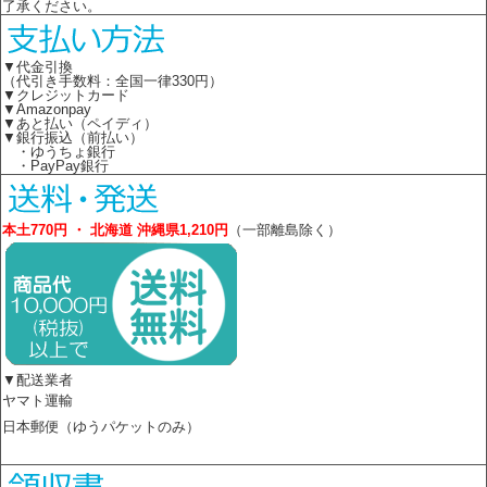
了承ください。
▼代金引換
（代引き手数料：全国一律330円）
▼クレジットカード
▼Amazonpay
▼あと払い（ペイディ）
▼銀行振込（前払い）
・ゆうちょ銀行
・PayPay銀行
本土770円 ・ 北海道 沖縄県1,210円
（一部離島除く）
▼配送業者
ヤマト運輸
日本郵便（ゆうパケットのみ）