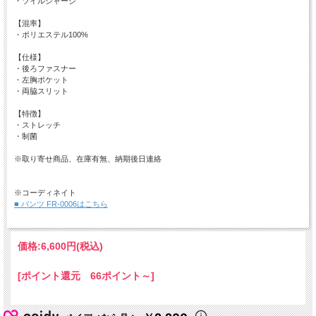
・ツイルジャージ
【混率】
・ポリエステル100%
【仕様】
・後ろファスナー
・左胸ポケット
・両脇スリット
【特徴】
・ストレッチ
・制菌
※取り寄せ商品、在庫有無、納期後日連絡
※コーディネイト
■ パンツ FR-0006はこちら
価格:
6,600円
(税込)
[ポイント還元 66ポイント～]