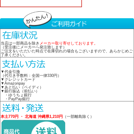
当店は一部商品を除き
メーカー取り寄せしております。
（受注後にメーカーへ発注致します）
ご注文をいただいた時点で在庫切れの場合もございますので、あらかじめご
了承ください。
▼代金引換
（代引き手数料：全国一律330円）
▼クレジットカード
▼Amazonpay
▼あと払い（ペイディ）
▼銀行振込（前払い）
・ゆうちょ銀行
・PayPay銀行
本土770円 ・ 北海道 沖縄県1,210円
（一部離島除く）