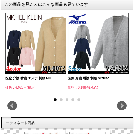
この商品を見た人はこんな商品も見ています
医療 介護 看護 エステ 制服 MIC…
医療 介護 看護 制服 Mizuno …
制
価格：6,023円(税込)
価格：6,188円(税込)
価
コーディネート商品