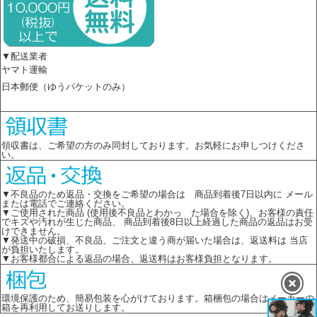
▼配送業者
ヤマト運輸
日本郵便（ゆうパケットのみ）
領収書は、ご希望の方のみ同封しております。お気軽にお申しつけくださ
い。
▼不良品のため返品・交換をご希望の場合は 商品到着後7日以内に メール
または電話でご連絡ください。
▼ご使用された商品 (使用後不良品とわかっ た場合を除く)、お客様の責任
でキズや汚れが生じた商品、 商品到着後8日以上経過した商品の返品はお受
けできません。
▼発送中の破損、不良品、ご注文と違う商が届いた場合は、返送料は 当店
が負担いたします。
▼お客様都合による返品の場合、返送料はお客様負担となります。
環境保護のため、簡易包装を心がけております。箱梱包の場合はメーカーの
箱を再利用してお送りします。