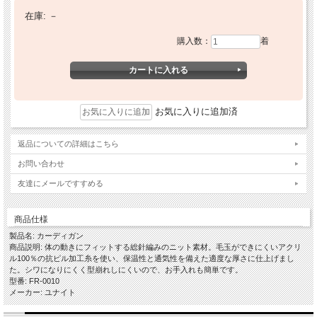
在庫:
－
購入数：
着
お気に入りに追加済
返品についての詳細はこちら
お問い合わせ
友達にメールですすめる
商品仕様
製品名: カーディガン
商品説明: 体の動きにフィットする総針編みのニット素材。毛玉ができにくいアクリ
ル100％の抗ピル加工糸を使い、保温性と通気性を備えた適度な厚さに仕上げまし
た。シワになりにくく型崩れしにくいので、お手入れも簡単です。
型番: FR-0010
メーカー: ユナイト