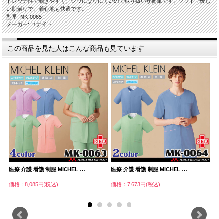
トレッチ性で動きやすく、シワになりにくいので取り扱いが簡単です。ソフトで優し
い肌触りで、着心地も快適です。
型番: MK-0065
メーカー: ユナイト
この商品を見た人はこんな商品も見ています
医療 介護 看護 制服 MICHEL …
医療 介護 看護 制服 MICHEL …
医
価格：8,085円(税込)
価格：7,673円(税込)
価