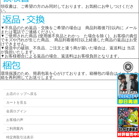
領収書は、ご希望の方のみ同封しております。お気軽にお申しつけくださ
い。
▼不良品のため返品・交換をご希望の場合は 商品到着後7日以内に メール
または電話でご連絡ください。
▼ご使用された商品 (使用後不良品とわかっ た場合を除く)、お客様の責任
でキズや汚れが生じた商品、 商品到着後8日以上経過した商品の返品はお受
けできません。
▼発送中の破損、不良品、ご注文と違う商が届いた場合は、返送料は 当店
が負担いたします。
▼お客様都合による返品の場合、返送料はお客様負担となります。
環境保護のため、簡易包装を心がけております。箱梱包の場合はメーカーの
箱を再利用してお送りします。
お店のトップへ戻る
カートを見る
会員ログイン
お客様の声
ご利用案内
特定商取引法表示