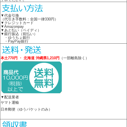
▼代金引換
（代引き手数料：全国一律330円）
▼クレジットカード
▼Amazonpay
▼あと払い（ペイディ）
▼銀行振込（前払い）
・ゆうちょ銀行
・PayPay銀行
本土770円 ・ 北海道 沖縄県1,210円
（一部離島除く）
▼配送業者
ヤマト運輸
日本郵便（ゆうパケットのみ）