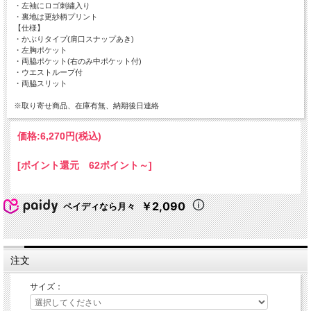
・左袖にロゴ刺繍入り
・裏地は更紗柄プリント
【仕様】
・かぶりタイプ(肩口スナップあき)
・左胸ポケット
・両脇ポケット(右のみ中ポケット付)
・ウエストループ付
・両脇スリット
※取り寄せ商品、在庫有無、納期後日連絡
価格:
6,270円
(税込)
[ポイント還元 62ポイント～]
￥2,090
ペイディなら月々
注文
サイズ：