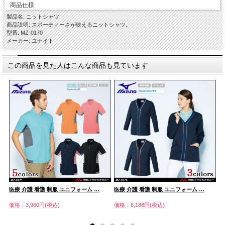
商品仕様
製品名: ニットシャツ
商品説明: スポーティーさが映えるニットシャツ。
型番: MZ-0170
メーカー: ユナイト
この商品を見た人はこんな商品も見ています
医療 介護 看護 制服 ユニフォーム …
医療 介護 看護 制服 ユニフォーム …
医
価格：3,960円(税込)
価格：6,188円(税込)
価