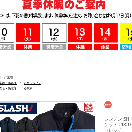
服・作業着
寒着・防寒服
防寒ブルゾン
寒着・防寒服
軽防寒
シンメン SH
ケット 0130
トレッチ