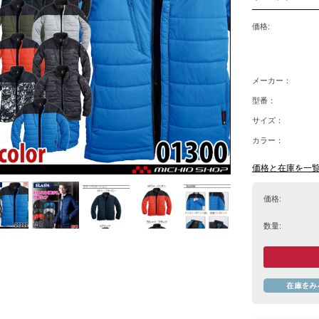
価格:
メーカー：
型番：
サイズ：
カラー：
価格と在庫を一
価格:
数量: