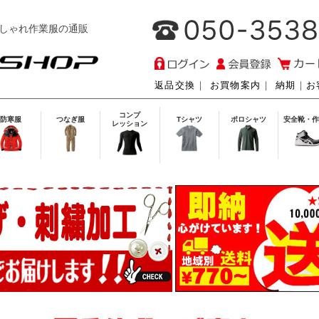
しゃれ作業服の通販
返品交換
｜
お買物案内
｜
納期
｜
お
コンプ
防寒服
つなぎ服
Tシャツ
ポロシャツ
安全靴・作
レッション