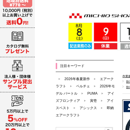
注目キーワード
作業
2026年春夏新作
エアーク
防
ラフト
ペルチェ
2026年モ
防
デル バートル
PUMA
アイ
ズフロンティア
寅壱
アイ
スベスト
アシックス
即納
エアークラフト