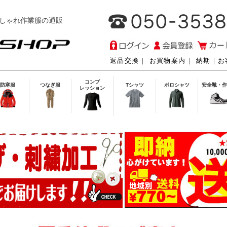
しゃれ作業服の通販
返品交換
｜
お買物案内
｜
納期
｜
お
コンプ
防寒服
つなぎ服
Tシャツ
ポロシャツ
安全靴・作
レッション