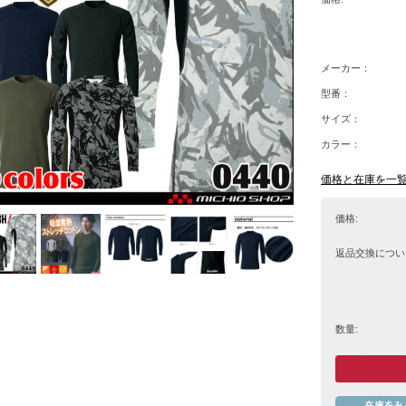
メーカー：
型番：
サイズ：
カラー：
価格と在庫を一
価格:
返品交換につい
数量: