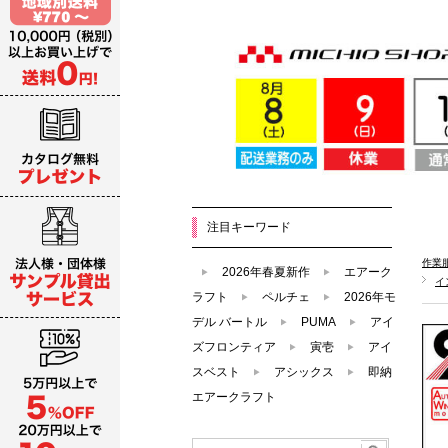
注目キーワード
作業
2026年春夏新作
エアーク
イ
ラフト
ペルチェ
2026年モ
デル バートル
PUMA
アイ
ズフロンティア
寅壱
アイ
スベスト
アシックス
即納
エアークラフト