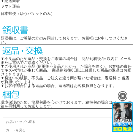
▼配送業者
ヤマト運輸
日本郵便（ゆうパケットのみ）
領収書は、ご希望の方のみ同封しております。お気軽にお申しつけくださ
い。
▼不良品のため返品・交換をご希望の場合は 商品到着後7日以内に メール
または電話でご連絡ください。
▼ご使用された商品 (使用後不良品とわかっ た場合を除く)、お客様の責任
でキズや汚れが生じた商品、 商品到着後8日以上経過した商品の返品はお受
けできません。
▼発送中の破損、不良品、ご注文と違う商が届いた場合は、返送料は 当店
が負担いたします。
▼お客様都合による返品の場合、返送料はお客様負担となります。
環境保護のため、簡易包装を心がけております。箱梱包の場合はメーカーの
箱を再利用してお送りします。
お店のトップへ戻る
カートを見る