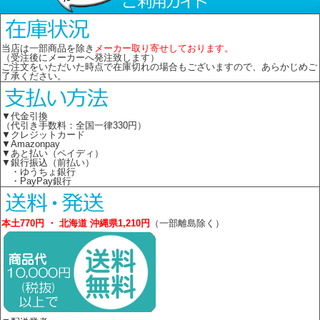
当店は一部商品を除き
メーカー取り寄せしております。
（受注後にメーカーへ発注致します）
ご注文をいただいた時点で在庫切れの場合もございますので、あらかじめご
了承ください。
▼代金引換
（代引き手数料：全国一律330円）
▼クレジットカード
▼Amazonpay
▼あと払い（ペイディ）
▼銀行振込（前払い）
・ゆうちょ銀行
・PayPay銀行
本土770円 ・ 北海道 沖縄県1,210円
（一部離島除く）