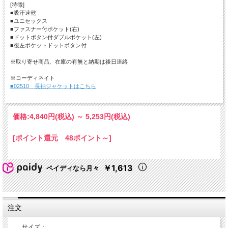
[特徴]
■吸汗速乾
■ユニセックス
■ファスナー付ポケット(右)
■ドットボタン付ダブルポケット(左)
■後左ポケットドットボタン付
※取り寄せ商品、在庫の有無と納期は後日連絡
※コーディネイト
■02510 長袖ジャケットはこちら
価格:
4,840円
(税込)
～
5,253円
(税込)
[ポイント還元 48ポイント～]
￥1,613
ペイディなら月々
注文
サイズ：