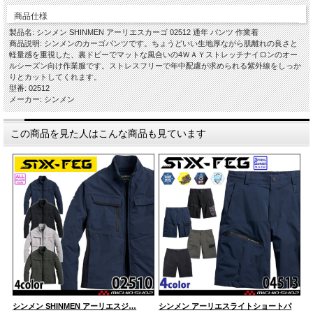
商品仕様
製品名: シンメン SHINMEN アーリエスカーゴ 02512 通年 パンツ 作業着
商品説明: シンメンのカーゴパンツです。ちょうどいい生地厚ながら肌離れの良さと
軽量感を重視した、裏ドビーでマットな風合いの4ＷＡＹストレッチナイロンのオー
ルシーズン向け作業服です。ストレスフリーで年中配慮が求められる紫外線をしっか
りとカットしてくれます。
型番: 02512
メーカー: シンメン
この商品を見た人はこんな商品も見ています
シンメン SHINMEN アーリエスジ…
シンメン アーリエスライトショートパ
シ