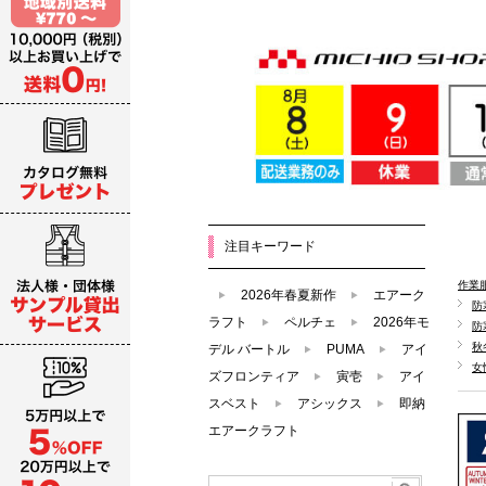
注目キーワード
作業
2026年春夏新作
エアーク
防
ラフト
ペルチェ
2026年モ
防
秋
デル バートル
PUMA
アイ
女
ズフロンティア
寅壱
アイ
スベスト
アシックス
即納
エアークラフト