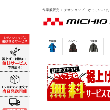
作業服販売 ミチオショップ
かっこいい お
空調服
ペルチェ
作業服