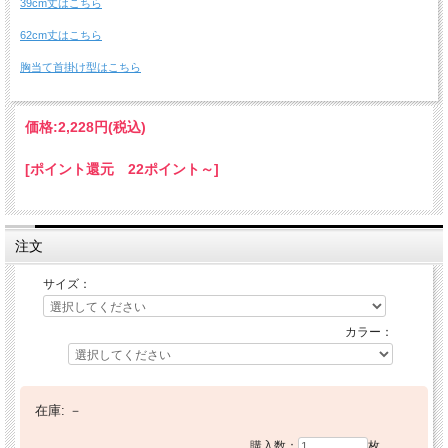
39cm丈はこちら
62cm丈はこちら
胸当て首掛け型はこちら
価格:
2,228円
(税込)
[ポイント還元 22ポイント～]
注文
サイズ：
カラー：
在庫:
－
購入数：
枚