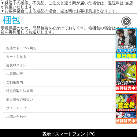
▼発送中の破損、不良品、ご注文と違う商が届いた場合は、返送料は 当店
が負担いたします。
▼お客様都合による返品の場合、返送料はお客様負担となります。
環境保護のため、簡易包装を心がけております。箱梱包の場合はメーカーの
箱を再利用してお送りします。
お店のトップへ戻る
カートを見る
会員ログイン
お客様の声
ご利用案内
特定商取引法表示
個人情報の取扱い
サイトマップ
お問い合わせ
表示：スマートフォン｜
PC