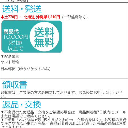
・PayPay銀行
本土770円 ・ 北海道 沖縄県1,210円
（一部離島除く）
▼配送業者
ヤマト運輸
日本郵便（ゆうパケットのみ）
領収書は、ご希望の方のみ同封しております。お気軽にお申しつけくださ
い。
▼不良品のため返品・交換をご希望の場合は 商品到着後7日以内に メール
または電話でご連絡ください。
▼ご使用された商品 (使用後不良品とわかっ た場合を除く)、お客様の責任
でキズや汚れが生じた商品、 商品到着後8日以上経過した商品の返品はお受
けできません。