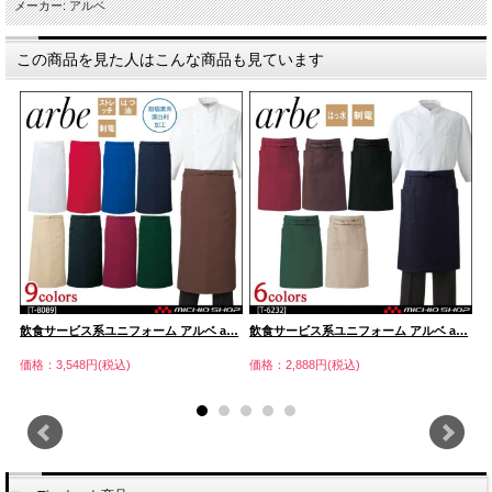
メーカー: アルベ
この商品を見た人はこんな商品も見ています
…
飲食サービス系ユニフォーム アルベ a…
飲食サービス系ユニフォーム アルベ a…
飲
価格：3,548円(税込)
価格：2,888円(税込)
価