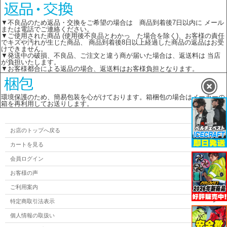
▼不良品のため返品・交換をご希望の場合は 商品到着後7日以内に メール
または電話でご連絡ください。
▼ご使用された商品 (使用後不良品とわかっ た場合を除く)、お客様の責任
でキズや汚れが生じた商品、 商品到着後8日以上経過した商品の返品はお受
けできません。
▼発送中の破損、不良品、ご注文と違う商が届いた場合は、返送料は 当店
が負担いたします。
▼お客様都合による返品の場合、返送料はお客様負担となります。
環境保護のため、簡易包装を心がけております。箱梱包の場合はメーカーの
箱を再利用してお送りします。
お店のトップへ戻る
カートを見る
会員ログイン
お客様の声
ご利用案内
特定商取引法表示
個人情報の取扱い