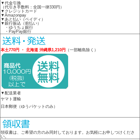
▼代金引換
（代引き手数料：全国一律330円）
▼クレジットカード
▼Amazonpay
▼あと払い（ペイディ）
▼銀行振込（前払い）
・ゆうちょ銀行
・PayPay銀行
本土770円 ・ 北海道 沖縄県1,210円
（一部離島除く）
▼配送業者
ヤマト運輸
日本郵便（ゆうパケットのみ）
領収書は、ご希望の方のみ同封しております。お気軽にお申しつけくださ
い。