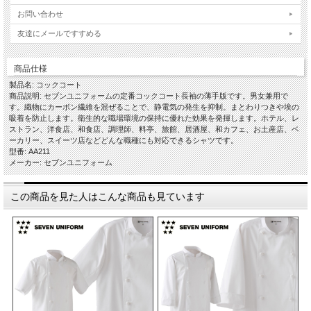
お問い合わせ
友達にメールですすめる
商品仕様
製品名: コックコート
商品説明: セブンユニフォームの定番コックコート長袖の薄手版です。男女兼用で
す。織物にカーボン繊維を混ぜることで、静電気の発生を抑制。まとわりつきや埃の
吸着を防止します。衛生的な職場環境の保持に優れた効果を発揮します。ホテル、レ
ストラン、洋食店、和食店、調理師、料亭、旅館、居酒屋、和カフェ、お土産店、ベ
ーカリー、スイーツ店などどんな職種にも対応できるシャツです。
型番: AA211
メーカー: セブンユニフォーム
この商品を見た人はこんな商品も見ています