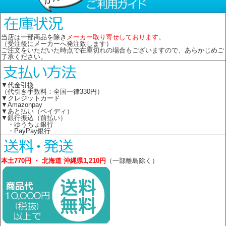
当店は一部商品を除き
メーカー取り寄せしております。
（受注後にメーカーへ発注致します）
ご注文をいただいた時点で在庫切れの場合もございますので、あらかじめご
了承ください。
▼代金引換
（代引き手数料：全国一律330円）
▼クレジットカード
▼Amazonpay
▼あと払い（ペイディ）
▼銀行振込（前払い）
・ゆうちょ銀行
・PayPay銀行
本土770円 ・ 北海道 沖縄県1,210円
（一部離島除く）