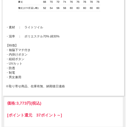
・素材 ： ライトツイル
・混率 ： ポリエステル70% 綿30%
【特徴】
・袖脇下マチ付き
・内掛けボタン
・組紐ボタン
・UVカット
・防透
・制電
・男女兼用
※取り寄せ商品、在庫有無、納期後日連絡
価格:
3,773円
(税込)
[ポイント還元 37ポイント～]