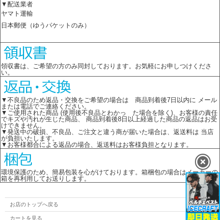
▼配送業者
ヤマト運輸
日本郵便（ゆうパケットのみ）
領収書は、ご希望の方のみ同封しております。お気軽にお申しつけくださ
い。
▼不良品のため返品・交換をご希望の場合は 商品到着後7日以内に メール
または電話でご連絡ください。
▼ご使用された商品 (使用後不良品とわかっ た場合を除く)、お客様の責任
でキズや汚れが生じた商品、 商品到着後8日以上経過した商品の返品はお受
けできません。
▼発送中の破損、不良品、ご注文と違う商が届いた場合は、返送料は 当店
が負担いたします。
▼お客様都合による返品の場合、返送料はお客様負担となります。
環境保護のため、簡易包装を心がけております。箱梱包の場合はメーカーの
箱を再利用してお送りします。
お店のトップへ戻る
カートを見る