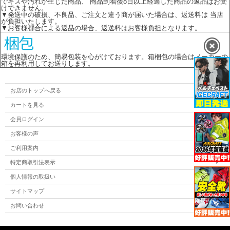
でキズや汚れが生じた商品、 商品到着後8日以上経過した商品の返品はお受
けできません。
▼発送中の破損、不良品、ご注文と違う商が届いた場合は、返送料は 当店
が負担いたします。
▼お客様都合による返品の場合、返送料はお客様負担となります。
環境保護のため、簡易包装を心がけております。箱梱包の場合はメーカーの
箱を再利用してお送りします。
お店のトップへ戻る
カートを見る
会員ログイン
お客様の声
ご利用案内
特定商取引法表示
個人情報の取扱い
サイトマップ
お問い合わせ