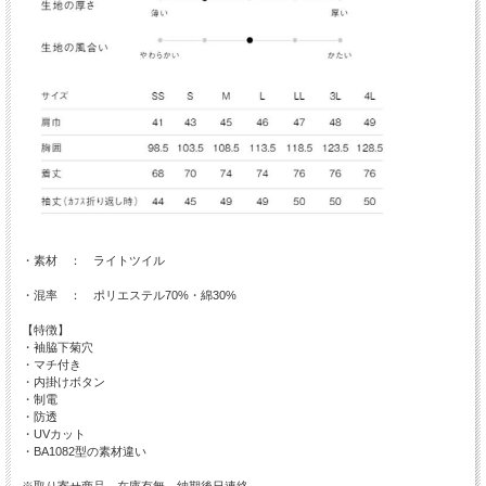
・素材 ： ライトツイル
・混率 ： ポリエステル70%・綿30%
【特徴】
・袖脇下菊穴
・マチ付き
・内掛けボタン
・制電
・防透
・UVカット
・BA1082型の素材違い