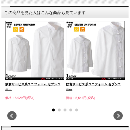
この商品を見た人はこんな商品も見ています
飲食サービス系ユニフォーム セブンユ
飲食サービス系ユニフォーム セブンユ
飲
ニ…
ニ…
ニ
価格：5,929円(税込)
価格：5,544円(税込)
価