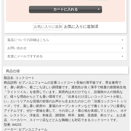
お気に入りに追加済
返品についての詳細はこちら
お問い合わせ
友達にメールですすめる
商品仕様
製品名: コックコート
商品説明: セブンユニフォームの定番コックコート長袖の薄手版です。男女兼用で
す。暑い厨房へ、着ごこち涼しい調理服です。通気性が良く薄手で軽量の新開発生地
「ライトツイル」を使用しています。厨房内は火だけでなく、設備熱や人の熱気な
ど、様々な理由からとても暑い環境です。「出来るだけ涼しいコックコートが欲し
い」というリアルな現場の皆様のお声から生まれたのがこの「涼感コックコート シリ
ーズ」です。蒸し暑い厨房や、夏場のオープンキッチンなどで働くスタッフに最適な
アイテムです。ぜひ一度袖を通して、その涼しさ・着心地を体感してください。 ホテ
ル、レストラン、洋食店、和食店、調理師、料亭、旅館、居酒屋、和カフェ、お土産
店、ベーカリー、スイーツ店などどんな職種にも対応できるコックコートです。
型番: AA215
メーカー: セブンユニフォーム