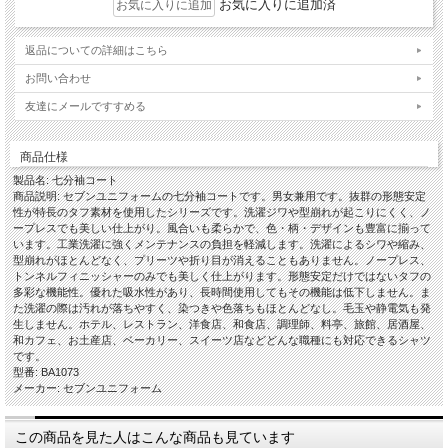
お気に入りに追加済
返品についての詳細はこちら
お問い合わせ
友達にメールですすめる
商品仕様
製品名: 七分袖コート
商品説明: セブンユニフォームの七分袖コートです。男女兼用です。抜群の形態安定
性が特長のタフ素材を使用したシリーズです。洗濯ジワや型崩れが起こりにくく、ノ
ープレスでも美しい仕上がり。風合いも柔らかで、色・柄・デザインも豊富に揃って
います。工業洗濯に強くメンテナンスの負担を軽減します。洗濯によるシワや縮み、
型崩れがほとんどなく、プリーツや折り目が消えることもありません。ノープレス、
トンネルフィニッシャーのみでも美しく仕上がります。形態安定だけではないタフの
多彩な機能性。優れた吸水性があり、長時間使用してもその機能は低下しません。ま
た洗濯の際は汚れが落ちやすく、染つきや色落ちもほとんどなし。毛玉や静電気も発
生しません。ホテル、レストラン、洋食店、和食店、調理師、料亭、旅館、居酒屋、
和カフェ、お土産店、ベーカリー、スイーツ店などどんな職種にも対応できるシャツ
です。
型番: BA1073
メーカー: セブンユニフォーム
この商品を見た人はこんな商品も見ています