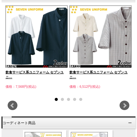
飲食サービス系ユニフォーム セブンユ
飲食サービス系ユニフォーム セブンユ
飲
ニ…
ニ…
ニ
価格：7,568円(税込)
価格：6,512円(税込)
価
コーディネート商品