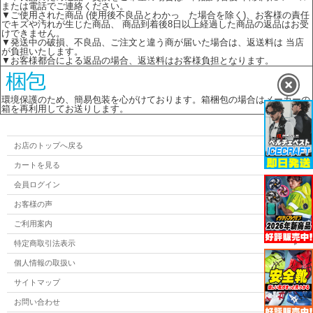
または電話でご連絡ください。
▼ご使用された商品 (使用後不良品とわかっ た場合を除く)、お客様の責任
でキズや汚れが生じた商品、 商品到着後8日以上経過した商品の返品はお受
けできません。
▼発送中の破損、不良品、ご注文と違う商が届いた場合は、返送料は 当店
が負担いたします。
▼お客様都合による返品の場合、返送料はお客様負担となります。
環境保護のため、簡易包装を心がけております。箱梱包の場合はメーカーの
箱を再利用してお送りします。
お店のトップへ戻る
カートを見る
会員ログイン
お客様の声
ご利用案内
特定商取引法表示
個人情報の取扱い
サイトマップ
お問い合わせ